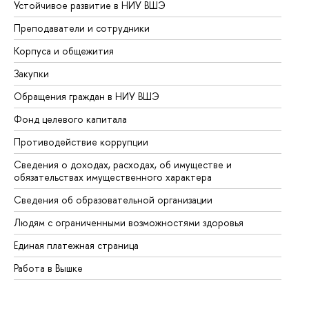
Устойчивое развитие в НИУ ВШЭ
Ол
Преподаватели и сотрудники
Пр
Корпуса и общежития
Вы
Закупки
Пр
Обращения граждан в НИУ ВШЭ
Ас
Фонд целевого капитала
До
Противодействие коррупции
Це
Сведения о доходах, расходах, об имуществе и
Би
обязательствах имущественного характера
Об
Сведения об образовательной организации
Об
Людям с ограниченными возможностями здоровья
Единая платежная страница
Работа в Вышке