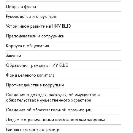
Цифры и факты
Ли
Руководство и структура
До
Устойчивое развитие в НИУ ВШЭ
Ол
Преподаватели и сотрудники
Пр
Корпуса и общежития
Вы
Закупки
Пр
Обращения граждан в НИУ ВШЭ
Ас
Фонд целевого капитала
До
Противодействие коррупции
Це
Сведения о доходах, расходах, об имуществе и
Би
обязательствах имущественного характера
Об
Сведения об образовательной организации
Об
Людям с ограниченными возможностями здоровья
Единая платежная страница