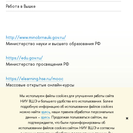
Работа в Вышке
http://www.minobrnauki.gov.ru/
Министерство науки и высшего образования РФ
https://edu.gov.ru/
Министерство просвещения РФ
https://elearning.hse.ru/mooc
Массовые открытые онлайн-курсы
Мы используем файлы cookies для улучшения работы сайта
НИУ ВШЭ и большего удобства его использования. Более
подробную информацию об использовании файлов cookies
© НИУ ВШЭ 1993–2026
Адреса и контакты
можно найти
здесь
, наши правила обработки персональных
Условия использования материалов
данных –
здесь
. Продолжая пользоваться сайтом, вы
✖
подтверждаете, что были проинформированы об
Политика конфиденциальности
использовании файлов cookies сайтом НИУ ВШЭ и согласны
Правила применения рекомендательных технологий в НИУ ВШЭ