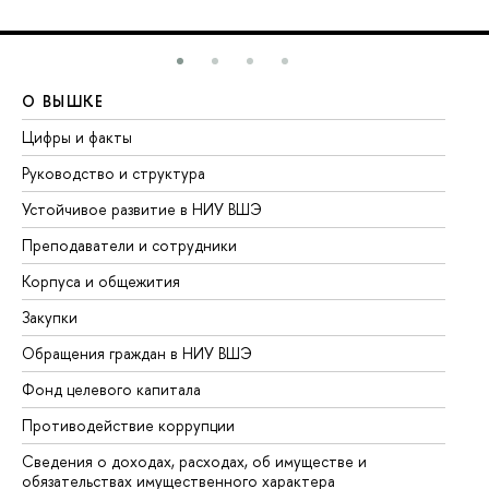
О ВЫШКЕ
О
Цифры и факты
Ли
Руководство и структура
До
Устойчивое развитие в НИУ ВШЭ
Ол
Преподаватели и сотрудники
Пр
Корпуса и общежития
Вы
Закупки
Пр
Обращения граждан в НИУ ВШЭ
Ас
Фонд целевого капитала
До
Противодействие коррупции
Це
Сведения о доходах, расходах, об имуществе и
Би
обязательствах имущественного характера