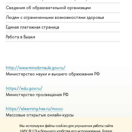
Об
Сведения об образовательной организации
Об
Людям с ограниченными возможностями здоровья
Единая платежная страница
Работа в Вышке
http://www.minobrnauki.gov.ru/
Министерство науки и высшего образования РФ
https://edu.gov.ru/
Министерство просвещения РФ
https://elearning.hse.ru/mooc
Массовые открытые онлайн-курсы
Мы используем файлы cookies для улучшения работы сайта
НИУ ВШЭ и большего удобства его использования. Более