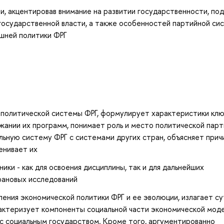
и, акцентировав внимание на развитии государственности, по
государственной власти, а также особенностей партийной си
ешней политики ФРГ
политической системы ФРГ, формулирует характеристики кл
жании их программ, понимает роль и место политической парт
ьную систему ФРГ с системами других стран, объясняет прич
енивает их
ки - как для освоения дисциплины, так и для дальнейших
рановых исследований
ения экономической политики ФРГ и ее эволюции, излагает су
актеризует компоненты социальной части экономической мод
с социальным государством. Кроме того, аргументированно