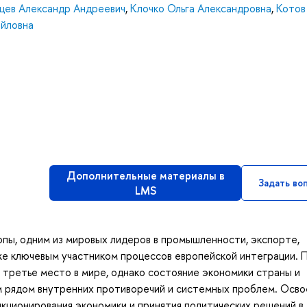
цев Александр Андреевич
,
Клочко Ольга Александровна
,
Котов
йловна
Дополнительные материалы в
Задать во
LMS
опы, одним из мировых лидеров в промышленности, экспорте,
кже ключевым участником процессов европейской интеграции. 
 третье место в мире, однако состояние экономики страны и
м рядом внутренних противоречий и системных проблем. Осв
кционирования экономики и принятия политических решений в