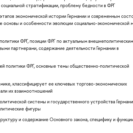
 социальной стратификации, проблему бедности в ФРГ
этапов экономической истории Германии и современным сост
е основы и особенности эволюции социально-экономической 
олитики ФРГ, позиции ФРГ по актуальным внешнеполитически
выми партнерами, содержание деятельности Германии в
ей политики ФРГ, основные темы общественно-политической
омике, классифицирует ее ключевых торгово-экономических
али их взаимоотношений
олитической системы и государственного устройства Германи
олитические фигуры
руктуру и содержание Основного закона, специфику и функци