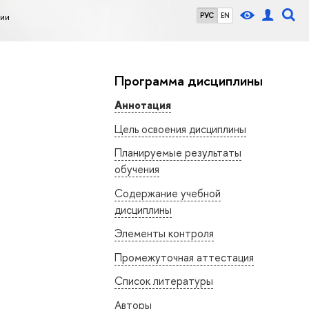
нии
РУС
EN
Программа дисциплины
Аннотация
Цель освоения дисциплины
Планируемые результаты
обучения
Содержание учебной
дисциплины
Элементы контроля
Промежуточная аттестация
Список литературы
Авторы