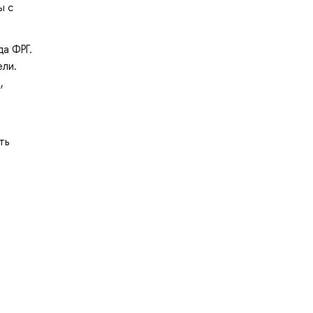
ы с
а ФРГ.
ели.
,
ть