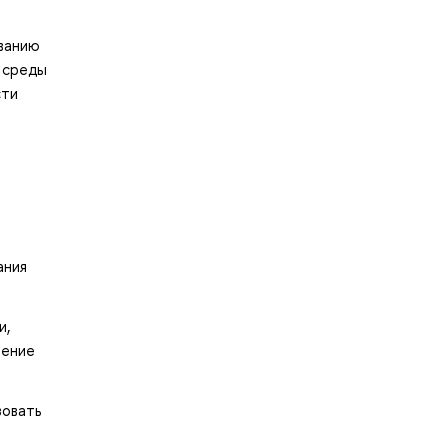
е
ванию
 среды
сти
ания
и,
ление
зовать