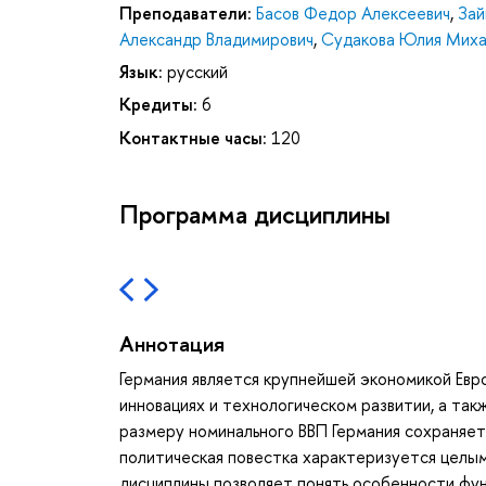
Преподаватели:
Басов Федор Алексеевич
,
Зай
Александр Владимирович
,
Судакова Юлия Миха
Язык:
русский
Кредиты:
6
Контактные часы:
120
Программа дисциплины
Аннотация
Германия является крупнейшей экономикой Евр
инновациях и технологическом развитии, а та
размеру номинального ВВП Германия сохраняет
политическая повестка характеризуется целы
дисциплины позволяет понять особенности фун