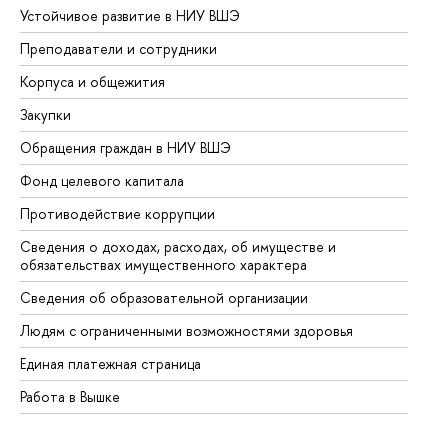
Устойчивое развитие в НИУ ВШЭ
Ол
Преподаватели и сотрудники
Пр
Корпуса и общежития
Вы
Закупки
Пр
Обращения граждан в НИУ ВШЭ
Ас
Фонд целевого капитала
До
Противодействие коррупции
Це
Сведения о доходах, расходах, об имуществе и
Би
обязательствах имущественного характера
Об
Сведения об образовательной организации
Об
Людям с ограниченными возможностями здоровья
Единая платежная страница
Работа в Вышке