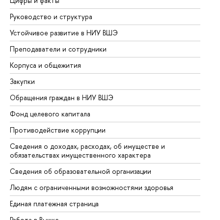
Цифры и факты
Ли
Руководство и структура
До
Устойчивое развитие в НИУ ВШЭ
Ол
Преподаватели и сотрудники
Пр
Корпуса и общежития
Вы
Закупки
Пр
Обращения граждан в НИУ ВШЭ
Ас
Фонд целевого капитала
До
Противодействие коррупции
Це
Сведения о доходах, расходах, об имуществе и
Би
обязательствах имущественного характера
Об
Сведения об образовательной организации
Об
Людям с ограниченными возможностями здоровья
Единая платежная страница
Работа в Вышке