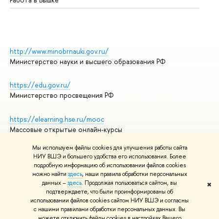
http://www.minobrnauki.gov.ru/
Министерство науки и высшего образования РФ
https://edu.gov.ru/
Министерство просвещения РФ
https://elearning.hse.ru/mooc
Массовые открытые онлайн-курсы
Мы используем файлы cookies для улучшения работы сайта
НИУ ВШЭ и большего удобства его использования. Более
подробную информацию об использовании файлов cookies
© НИУ ВШЭ 1993–2026
Адреса и контакты
можно найти
здесь
, наши правила обработки персональных
Условия использования материалов
данных –
здесь
. Продолжая пользоваться сайтом, вы
✖
подтверждаете, что были проинформированы об
Политика конфиденциальности
использовании файлов cookies сайтом НИУ ВШЭ и согласны
Правила применения рекомендательных технологий в НИУ ВШЭ
с нашими правилами обработки персональных данных. Вы
Карта сайта
можете отключить файлы cookies в настройках Вашего