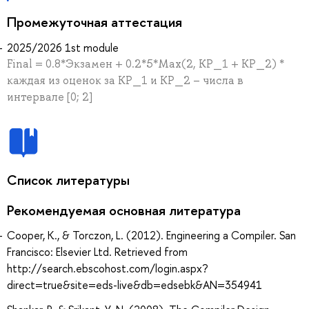
Промежуточная аттестация
2025/2026 1st module
Final = 0.8*Экзамен + 0.2*5*Max(2, КР_1 + КР_2) *
каждая из оценок за КР_1 и КР_2 – числа в
интервале [0; 2]
Список литературы
Рекомендуемая основная литература
Cooper, K., & Torczon, L. (2012). Engineering a Compiler. San
Francisco: Elsevier Ltd. Retrieved from
http://search.ebscohost.com/login.aspx?
direct=true&site=eds-live&db=edsebk&AN=354941