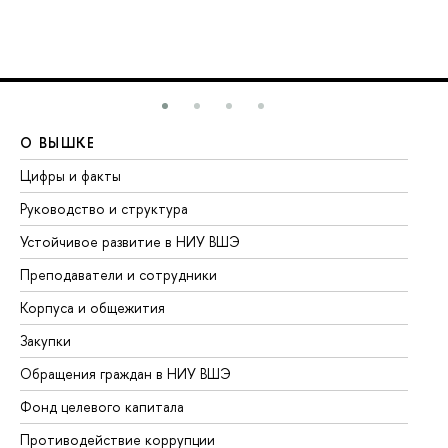
О ВЫШКЕ
О
Цифры и факты
Ли
Руководство и структура
До
Устойчивое развитие в НИУ ВШЭ
Ол
Преподаватели и сотрудники
Пр
Корпуса и общежития
Вы
Закупки
Пр
Обращения граждан в НИУ ВШЭ
Ас
Фонд целевого капитала
До
Противодействие коррупции
Це