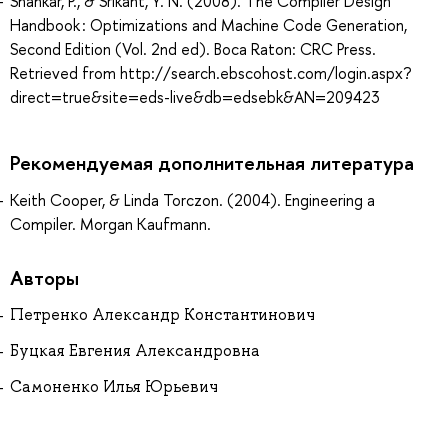
Shankar, P., & Srikant, Y. N. (2008). The Compiler Design
Handbook : Optimizations and Machine Code Generation,
Second Edition (Vol. 2nd ed). Boca Raton: CRC Press.
Retrieved from http://search.ebscohost.com/login.aspx?
direct=true&site=eds-live&db=edsebk&AN=209423
Рекомендуемая дополнительная литература
Keith Cooper, & Linda Torczon. (2004). Engineering a
Compiler. Morgan Kaufmann.
Авторы
Петренко Александр Константинович
Буцкая Евгения Александровна
Самоненко Илья Юрьевич