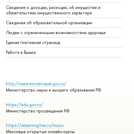
Сведения о доходах, расходах, об имуществе и
Би
обязательствах имущественного характера
Об
Сведения об образовательной организации
Об
Людям с ограниченными возможностями здоровья
Единая платежная страница
Работа в Вышке
http://www.minobrnauki.gov.ru/
Министерство науки и высшего образования РФ
https://edu.gov.ru/
Министерство просвещения РФ
https://elearning.hse.ru/mooc
Массовые открытые онлайн-курсы