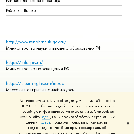
Единая платежная страница
Работа в Вышке
http://www.minobrnauki.gov.ru/
Министерство науки и высшего образования РФ
https://edu.gov.ru/
Министерство просвещения РФ
https://elearning.hse.ru/mooc
Массовые открытые онлайн-курсы
Мы используем файлы cookies для улучшения работы сайта
НИУ ВШЭ и большего удобства его использования. Более
подробную информацию об использовании файлов cookies
© НИУ ВШЭ 1993–2026
Адреса и контакты
можно найти
здесь
, наши правила обработки персональных
Условия использования материалов
данных –
здесь
. Продолжая пользоваться сайтом, вы
✖
подтверждаете, что были проинформированы об
Политика конфиденциальности
использовании файлов cookies сайтом НИУ ВШЭ и согласны