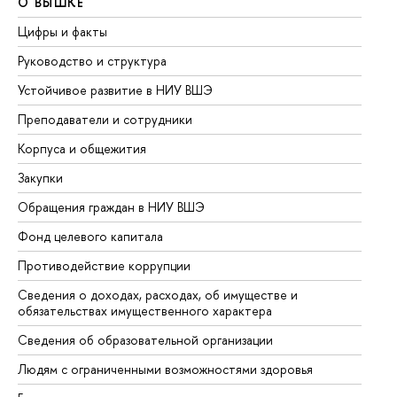
О ВЫШКЕ
О
Цифры и факты
Ли
Руководство и структура
До
Устойчивое развитие в НИУ ВШЭ
Ол
Преподаватели и сотрудники
Пр
Корпуса и общежития
Вы
Закупки
Пр
Обращения граждан в НИУ ВШЭ
Ас
Фонд целевого капитала
До
Противодействие коррупции
Це
Сведения о доходах, расходах, об имуществе и
Би
обязательствах имущественного характера
Об
Сведения об образовательной организации
Об
Людям с ограниченными возможностями здоровья