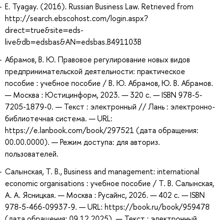
E. Tyagay. (2016). Russian Business Law. Retrieved from
http://search.ebscohost.com/login.aspx?
direct=true&site=eds-
live&db=edsbas&AN=edsbas.B491103B
Абрамов, В. Ю. Правовое регулирование новых видов
предпринимательской деятельности: практическое
пособие : учебное пособие / В. Ю. Абрамов, Ю. В. Абрамов.
— Москва : Юстицинформ, 2023. — 320 с. — ISBN 978-5-
7205-1879-0. — Текст : электронный // Лань : электронно-
библиотечная система. — URL:
https://e.lanbook.com/book/297521 (дата обращения:
00.00.0000). — Режим доступа: для авториз.
пользователей.
Салынская, Т. В., Business and management: international
economic organisations : учебное пособие / Т. В. Салынская,
А. А. Ясницкая. — Москва : Русайнс, 2026. — 402 с. — ISBN
978-5-466-09937-9. — URL: https://book.ru/book/959478
(дата обращения: 09.12.2025). — Текст : электронный.