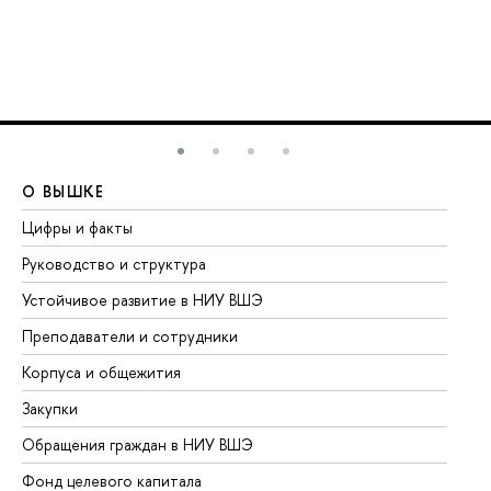
О ВЫШКЕ
О
Цифры и факты
Ли
Руководство и структура
До
Устойчивое развитие в НИУ ВШЭ
Ол
Преподаватели и сотрудники
Пр
Корпуса и общежития
Вы
Закупки
Пр
Обращения граждан в НИУ ВШЭ
Ас
Фонд целевого капитала
До