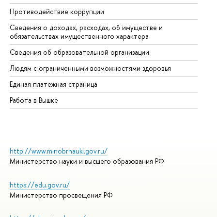
Противодействие коррупции
Це
Сведения о доходах, расходах, об имуществе и
Би
обязательствах имущественного характера
Об
Сведения об образовательной организации
Об
Людям с ограниченными возможностями здоровья
Единая платежная страница
Работа в Вышке
http://www.minobrnauki.gov.ru/
Министерство науки и высшего образования РФ
https://edu.gov.ru/
Министерство просвещения РФ