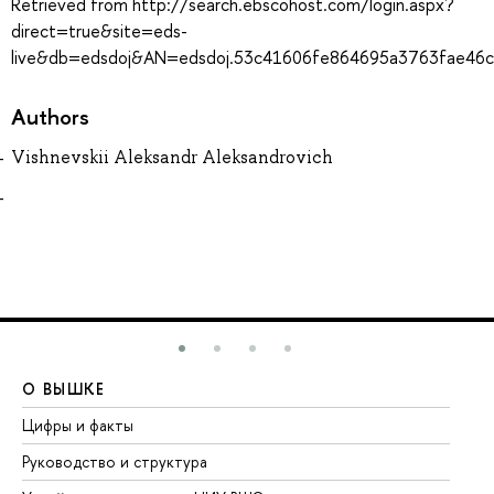
Retrieved from http://search.ebscohost.com/login.aspx?
direct=true&site=eds-
live&db=edsdoj&AN=edsdoj.53c41606fe864695a3763fae46
Authors
Vishnevskii Aleksandr Aleksandrovich
О ВЫШКЕ
О
Цифры и факты
Ли
Руководство и структура
До