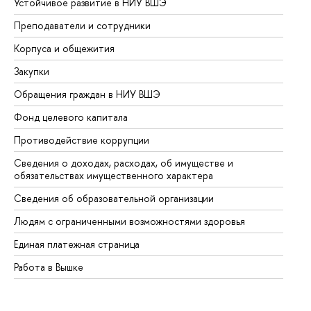
Устойчивое развитие в НИУ ВШЭ
Ол
Преподаватели и сотрудники
Пр
Корпуса и общежития
Вы
Закупки
Пр
Обращения граждан в НИУ ВШЭ
Ас
Фонд целевого капитала
До
Противодействие коррупции
Це
Сведения о доходах, расходах, об имуществе и
Би
обязательствах имущественного характера
Об
Сведения об образовательной организации
Об
Людям с ограниченными возможностями здоровья
Единая платежная страница
Работа в Вышке