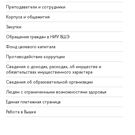
Преподаватели и сотрудники
Пр
Корпуса и общежития
Вы
Закупки
Пр
Обращения граждан в НИУ ВШЭ
Ас
Фонд целевого капитала
До
Противодействие коррупции
Це
Сведения о доходах, расходах, об имуществе и
Би
обязательствах имущественного характера
Об
Сведения об образовательной организации
Об
Людям с ограниченными возможностями здоровья
Единая платежная страница
Работа в Вышке