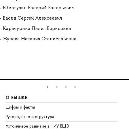
Юмагузин Валерий Валерьевич
Васин Сергей Алексеевич
Карачурина Лилия Борисовна
Жулева Наталия Станиславовна
О ВЫШКЕ
О
Цифры и факты
Ли
Руководство и структура
До
Устойчивое развитие в НИУ ВШЭ
Ол