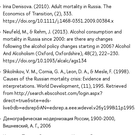
Irina Denisova. (2010). Adult mortality in Russia. The
Economics of Transition, (2), 333.
https://doi.org/10.1111/j.1468-0351.2009.00384.x
Neufeld, M., & Rehm, J. (2013). Alcohol consumption and
mortality in Russia since 2000: are there any changes
following the alcohol policy changes starting in 2006? Alcohol
And Alcoholism (Oxford, Oxfordshire), 48(2), 222–230.
https://doi.org/10.1093/alcalc/ags134
Shkolnikov, V. M., Cornia, G. A., Leon, D. A., & Mesle, F. (1998).
Causes of the Russian mortality crisis: Evidence and
interpretations. World Development, (11), 1995. Retrieved
from http://search.ebscohost.com/login.aspx?
direct=true&site=eds-
live&db=edsrep&AN=edsrep.a.eee.wdevel.v26y1998i11p1995
Демографическая модернизация России, 1900-2000,
Вишневский, А. Г., 2006