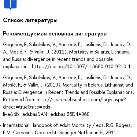
Список литературы
Рекомендуемая основная литература
Grigoriev, P., Shkolnikov, V., Andreev, E., Jasilionis, D., Jdanov, D.
A., Meslé, F., & Vallin, J. (2012). Mortality in Belarus, Lithuania,
and Russia: divergence in recent trends and possible
explanations. https://doi.org/10.1007/s10680-010-9210-1
Grigoriev, P., Shkolnikov, V., Andreev, E., Jasilionis, D., Jdanov, D.,
Meslé, F., & Vallin, J. (2010). Mortality in Belarus, Lithuania, and
Russia: Divergence in Recent Trends and Possible Explanations.
Retrieved from http://search.ebscohost.com/login.aspx?
direct=true&site=eds-
live&db=edsbas&AN=edsbas.33D4A068
International Handbook of Adult Mortality / eds. R.G. Rogers,
E.M. Crimmins. Dordrecht: Springer Netherlands, 2011