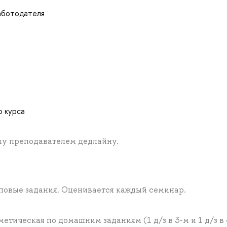
аботодателя
о курса
му преподавателем дедлайну.
пповые задания. Оценивается каждый семинар.
тическая по домашним заданиям (1 д/з в 3-м и 1 д/з в 