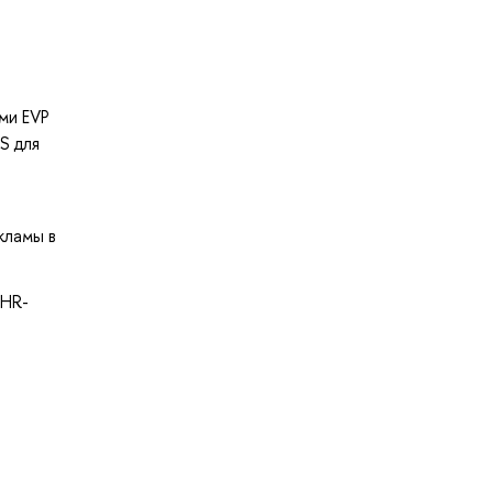
ми EVP
S для
кламы в
 HR-
.