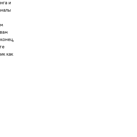
нга и
аналы
им
 вам
конец,
те
ик как