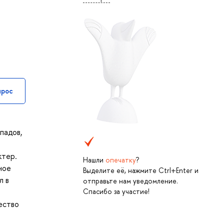
прос
падов,
ктер.
Нашли
опечатку
?
ное
Выделите её, нажмите Ctrl+Enter и
л в
отправьте нам уведомление.
Спасибо за участие!
ество