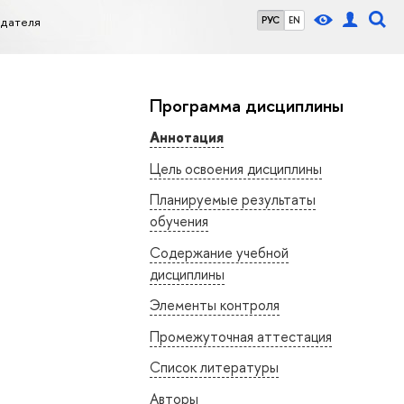
одателя
РУС
EN
Программа дисциплины
Аннотация
Цель освоения дисциплины
Планируемые результаты
обучения
Содержание учебной
дисциплины
Элементы контроля
Промежуточная аттестация
Список литературы
Авторы