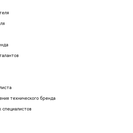
теля
ля
енда
 талантов
алиста
ения технического бренда
х специалистов