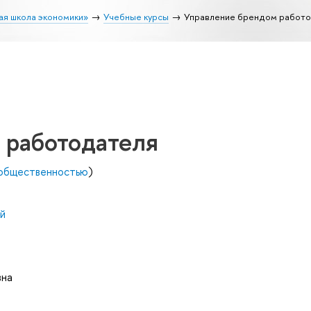
ая школа экономики»
Учебные курсы
Управление брендом работ
 работодателя
с общественностью
)
й
вна