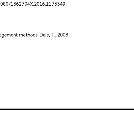
10.1080/1362704X.2016.1173349
nagement methods, Dale, T., 2008