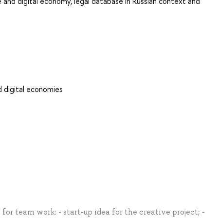
ve and digital economy, legal database in Russian context and
d digital economies
for team work: - start-up idea for the creative project; -