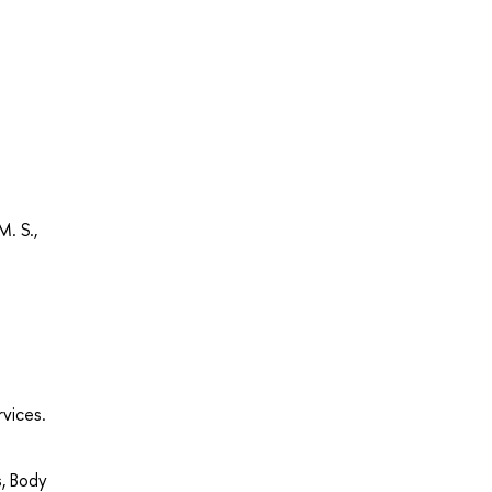
. S.,
rvices.
s, Body