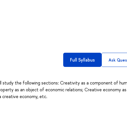
Full Syllabus
Ask Ques
ll study the following sections: Creativity as a component of hu
 property as an object of economic relations; Creative economy as
a creative economy, etc.