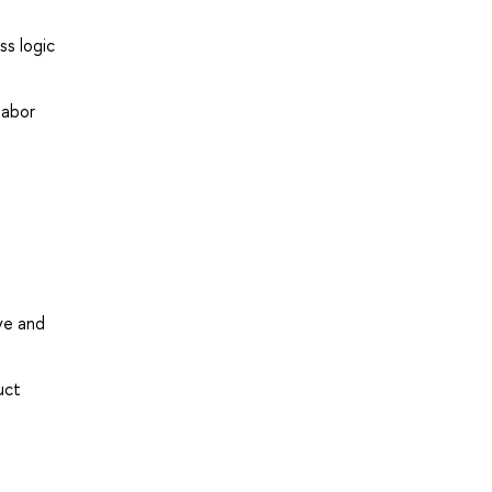
ss logic
labor
ve and
uct