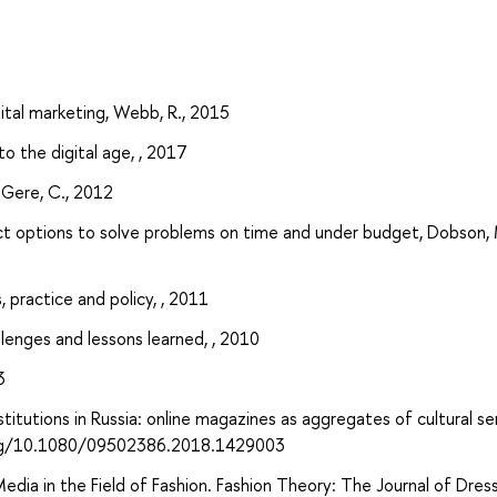
gital marketing, Webb, R., 2015
o the digital age, , 2017
 Gere, C., 2012
t options to solve problems on time and under budget, Dobson, M
 practice and policy, , 2011
lenges and lessons learned, , 2010
3
nstitutions in Russia: online magazines as aggregates of cultural se
i.org/10.1080/09502386.2018.1429003
edia in the Field of Fashion. Fashion Theory: The Journal of Dres