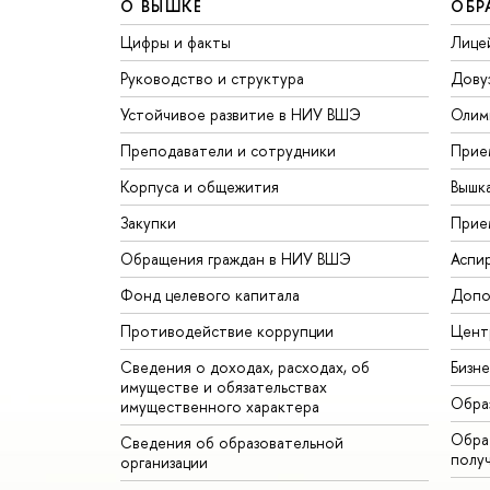
О ВЫШКЕ
ОБР
Цифры и факты
Лице
Руководство и структура
Дову
Устойчивое развитие в НИУ ВШЭ
Олим
Преподаватели и сотрудники
Прие
Корпуса и общежития
Вышк
Закупки
Прие
Обращения граждан в НИУ ВШЭ
Аспи
Фонд целевого капитала
Допо
Противодействие коррупции
Цент
Сведения о доходах, расходах, об
Бизн
имуществе и обязательствах
Обра
имущественного характера
Обрат
Сведения об образовательной
полу
организации