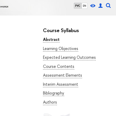
омики
РУС
EN
Course Syllabus
Abstract
Learning Objectives
Expected Learning Outcomes
Course Contents
Assessment Elements
Interim Assessment
Bibliography
Authors