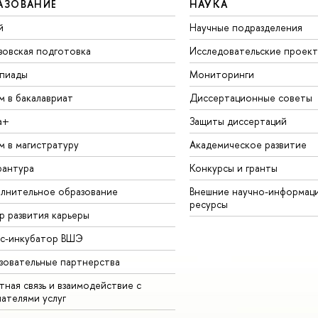
АЗОВАНИЕ
НАУКА
й
Научные подразделения
зовская подготовка
Исследовательские проек
пиады
Мониторинги
м в бакалавриат
Диссертационные советы
а+
Защиты диссертаций
м в магистратуру
Академическое развитие
рантура
Конкурсы и гранты
лнительное образование
Внешние научно-информац
ресурсы
р развития карьеры
ес-инкубатор ВШЭ
зовательные партнерства
ная связь и взаимодействие с
чателями услуг