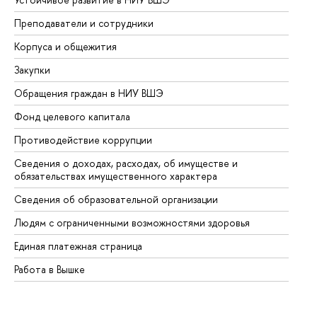
Преподаватели и сотрудники
Пр
Корпуса и общежития
Вы
Закупки
Пр
Обращения граждан в НИУ ВШЭ
Ас
Фонд целевого капитала
До
Противодействие коррупции
Це
Сведения о доходах, расходах, об имуществе и
Би
обязательствах имущественного характера
Об
Сведения об образовательной организации
Об
Людям с ограниченными возможностями здоровья
Единая платежная страница
Работа в Вышке