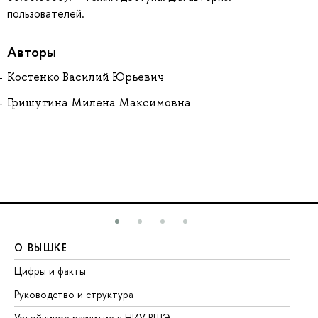
пользователей.
Авторы
Костенко Василий Юрьевич
Гришутина Милена Максимовна
О ВЫШКЕ
О
Цифры и факты
Ли
Руководство и структура
До
Устойчивое развитие в НИУ ВШЭ
Ол