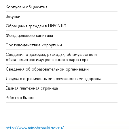
Корпуса и общежития
Вы
Закупки
Пр
Обращения граждан в НИУ ВШЭ
Ас
Фонд целевого капитала
До
Противодействие коррупции
Це
Сведения о доходах, расходах, об имуществе и
Би
обязательствах имущественного характера
Об
Сведения об образовательной организации
Об
Людям с ограниченными возможностями здоровья
Единая платежная страница
Работа в Вышке
http://www.minobrnauki.gov.ru/