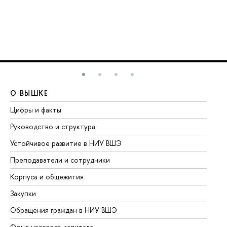
О ВЫШКЕ
О
Цифры и факты
Ли
Руководство и структура
До
Устойчивое развитие в НИУ ВШЭ
Ол
Преподаватели и сотрудники
Пр
Корпуса и общежития
Вы
Закупки
Пр
Обращения граждан в НИУ ВШЭ
Ас
Фонд целевого капитала
До