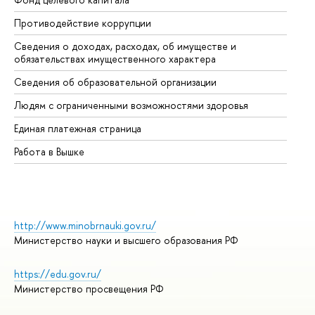
Противодействие коррупции
Це
Сведения о доходах, расходах, об имуществе и
Би
обязательствах имущественного характера
Об
Сведения об образовательной организации
Об
Людям с ограниченными возможностями здоровья
Единая платежная страница
Работа в Вышке
http://www.minobrnauki.gov.ru/
Министерство науки и высшего образования РФ
https://edu.gov.ru/
Министерство просвещения РФ