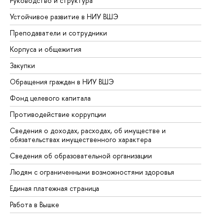
Руководство и структура
До
Устойчивое развитие в НИУ ВШЭ
Ол
Преподаватели и сотрудники
Пр
Корпуса и общежития
Вы
Закупки
Пр
Обращения граждан в НИУ ВШЭ
Ас
Фонд целевого капитала
До
Противодействие коррупции
Це
Сведения о доходах, расходах, об имуществе и
Би
обязательствах имущественного характера
Об
Сведения об образовательной организации
Об
Людям с ограниченными возможностями здоровья
Единая платежная страница
Работа в Вышке