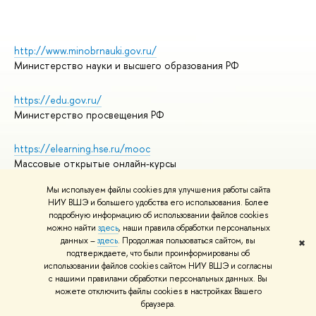
http://www.minobrnauki.gov.ru/
Министерство науки и высшего образования РФ
https://edu.gov.ru/
Министерство просвещения РФ
https://elearning.hse.ru/mooc
Массовые открытые онлайн-курсы
Мы используем файлы cookies для улучшения работы сайта
НИУ ВШЭ и большего удобства его использования. Более
подробную информацию об использовании файлов cookies
© НИУ ВШЭ 1993–2026
Адреса и контакты
можно найти
здесь
, наши правила обработки персональных
Условия использования материалов
данных –
здесь
. Продолжая пользоваться сайтом, вы
✖
подтверждаете, что были проинформированы об
Политика конфиденциальности
использовании файлов cookies сайтом НИУ ВШЭ и согласны
Правила применения рекомендательных технологий в НИУ ВШЭ
с нашими правилами обработки персональных данных. Вы
Карта сайта
можете отключить файлы cookies в настройках Вашего
браузера.
Редактору