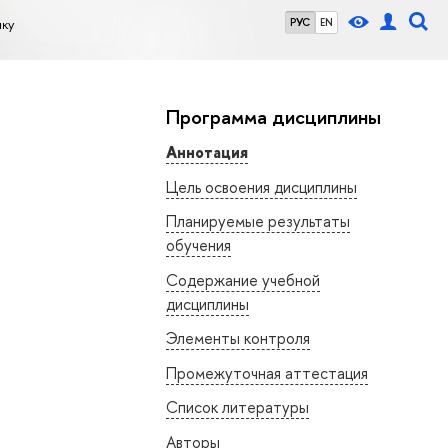
ку
РУС
EN
Программа дисциплины
Аннотация
Цель освоения дисциплины
Планируемые результаты
обучения
Содержание учебной
дисциплины
Элементы контроля
Промежуточная аттестация
Список литературы
Авторы