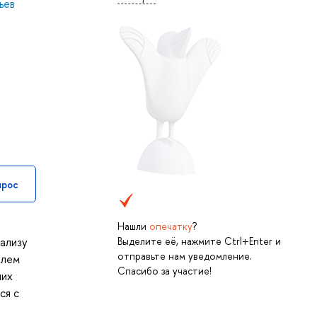
ьев
прос
Нашли
опечатку
?
Выделите её, нажмите Ctrl+Enter и
нализу
отправьте нам уведомление.
блем
Спасибо за участие!
ших
ся с