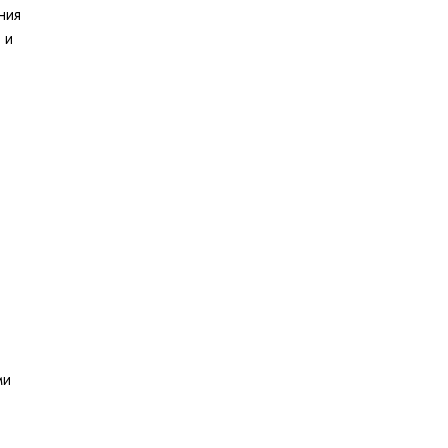
ния
 и
ми