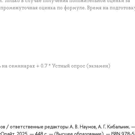
. Только в случае получения положительной оценки за
 промежуточная оценка по формуле. Время на подготовк
ь на семинарах + 0.7 * Устный опрос (экзамен)
а
ов / ответственные редакторы А. В. Наумов, А. Г. Кибальник. —
о Юрайт, 2025. — 448 с. — (Высшее образование). — ISBN 978-5