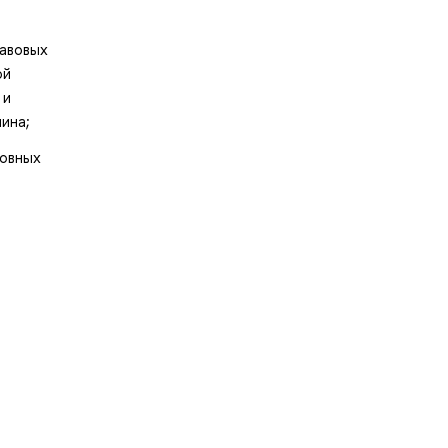
равовых
ой
 и
ина;
новных