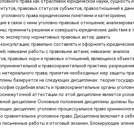
оловного права как отраслевой юридической науки, сущность и
титутов, правовых статусов субъектов, правоотношений в дан
 уголовного права юридическими понятиями и категориями;
ие в связи с ними уголовно-правовые отношения; анализироват
рмы; принимать решения и совершать юридические действия в 
ую экспертизу нормативных правовых актов; давать
консультации; правильно составлять и оформлять юридически
й; навыками работы с правовыми актами; навыками: анализа
тов, правовых норм и правовых отношений, являющихся объект
воприменительной и правоохранительной практики; разрешени
м материального права; принятия необходимых мер защиты пра
иплины базируется на следующих дисциплинах: теория государ
лософия судебная власть и правоохранительные органы уголов
промежуточной аттестации по этой дисциплине является усло
аемой дисциплине Основные положения дисциплины должны бы
ующих дисциплин: уголовно-процессуальное право криминолог
о сравнительное уголовное право Дисциплина включает в себ
ве письменные работы и итоговый экзамен. Блокирующие элем