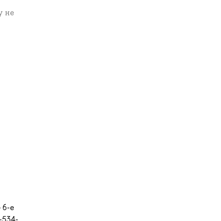
у не
 6-е
-534-