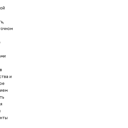
ной
ь,
точном
е
ами
я
в
ства и
ное
вием
ть
ия
я
енты