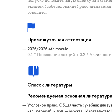
получит положительную оценку за экзамен
экзамен (собеседование) рассчитывается
отводится
Промежуточная аттестация
2025/2026 4th module
0.1 * Посещение лекций + 0.2 * Активност
Список литературы
Рекомендуемая основная литератур
Уголовное право. Общая часть : учебник для вуз
изд., перераб. и доп. — Москва : Издательств