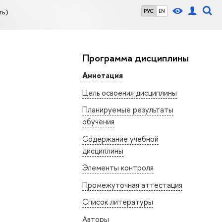
ть)
РУС
EN
Программа дисциплины
Аннотация
Цель освоения дисциплины
Планируемые результаты
обучения
Содержание учебной
дисциплины
Элементы контроля
Промежуточная аттестация
Список литературы
Авторы