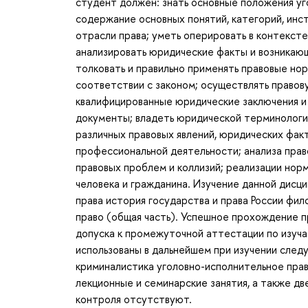
студент должен: знать основные положения уг
содержание основных понятий, категорий, инс
отрасли права; уметь оперировать в контексте
анализировать юридические факты и возникающ
толковать и правильно применять правовые но
соответствии с законом; осуществлять правов
квалифицированные юридические заключения и 
документы; владеть юридической терминологие
различных правовых явлений, юридических фак
профессиональной деятельности; анализа пра
правовых проблем и коллизий; реализации нор
человека и гражданина. Изучение данной дисц
права история государства и права России фи
право (общая часть). Успешное прохождение 
допуска к промежуточной аттестации по изуч
использованы в дальнейшем при изучении след
криминалистика уголовно-исполнительное прав
лекционные и семинарские занятия, а также д
контроля отсутствуют.