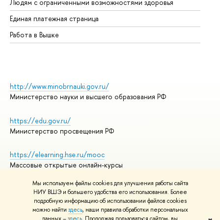
Людям с ограниченными возможностями здоровья
Единая платежная страница
Работа в Вышке
http://www.minobrnauki.gov.ru/
Министерство науки и высшего образования РФ
https://edu.gov.ru/
Министерство просвещения РФ
https://elearning.hse.ru/mooc
Массовые открытые онлайн-курсы
Мы используем файлы cookies для улучшения работы сайта
НИУ ВШЭ и большего удобства его использования. Более
подробную информацию об использовании файлов cookies
© НИУ ВШЭ 1993–2026
Адреса и контакты
можно найти
здесь
, наши правила обработки персональных
Условия использования материалов
данных –
здесь
. Продолжая пользоваться сайтом, вы