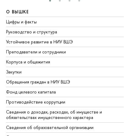
О ВЫШКЕ
О
Цифры и факты
Ли
Руководство и структура
До
Устойчивое развитие в НИУ ВШЭ
Ол
Преподаватели и сотрудники
Пр
Корпуса и общежития
Вы
Закупки
Пр
Обращения граждан в НИУ ВШЭ
Ас
Фонд целевого капитала
До
Противодействие коррупции
Це
Сведения о доходах, расходах, об имуществе и
Би
обязательствах имущественного характера
Об
Сведения об образовательной организации
Об