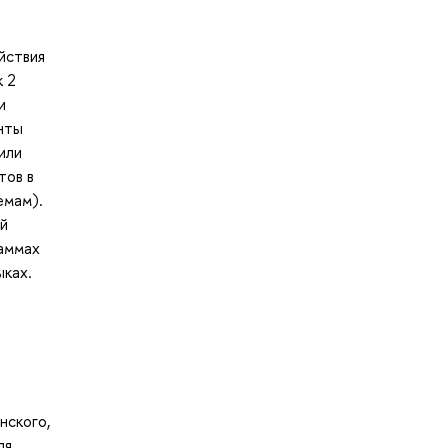
йствия
к 2
и
нты
или
тов в
емам).
й
раммах
ыках.
нского,
ля