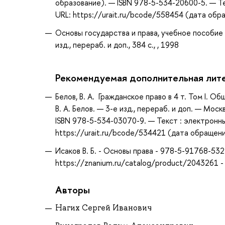
образование). — ISBN 978-5-534-20600-5. — Т
URL: https://urait.ru/bcode/558454 (дата обр
Основы государства и права, учебное пособие 
изд., перераб. и доп., 384 с., , 1998
Рекомендуемая дополнительная лит
Белов, В. А. Гражданское право в 4 т. Том I. Об
В. А. Белов. — 3-е изд., перераб. и доп. — Мо
ISBN 978-5-534-03070-9. — Текст : электронн
https://urait.ru/bcode/534421 (дата обращени
Исаков В. Б. - Основы права - 978-5-91768-53
https://znanium.ru/catalog/product/2043261 
Авторы
Нагих Сергей Иванович