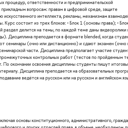
ных процедур, ответственности и предпринимательской
 прикладным вопросам: правам в цифровой среде, защите
ю искусственного интеллекта, рекламы, механизмам взаимоде
 Курс состоит из трех блоков: • Блок 1 (основы права); • Бло
дый раздел делится на темы, по каждой теме даны видеоролики 
ы). Дисциплина преподается в формате blended, когда студе
т семинары (очно или дистанционно) и сдают экзамен (очно 
 семинарской части. Дисциплина предполагает участие студен
и промежуточных контрольных работ (тестов по пройденным т
 По окончании освоения дисциплины студенты пишут итоговы
материалу. Дисциплина преподается на образовательных прог
одавание ведётся на русском или на русском и английском яз
включая основы конституционного, административного, гражда
цифрового и других отраслей права, в объеме, необходимом д