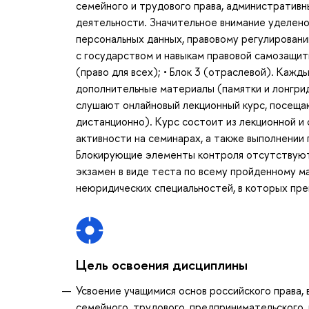
семейного и трудового права, административ
деятельности. Значительное внимание уделено
персональных данных, правовому регулировани
с государством и навыкам правовой самозащиты.
(право для всех); • Блок 3 (отраслевой). Каж
дополнительные материалы (памятки и лонгрид
слушают онлайновый лекционный курс, посещаю
дистанционно). Курс состоит из лекционной и
активности на семинарах, а также выполнени
Блокирующие элементы контроля отсутствуют.
экзамен в виде теста по всему пройденному 
неюридических специальностей, в которых преп
Цель освоения дисциплины
Усвоение учащимися основ российского права, 
семейного, трудового, предпринимательского, 