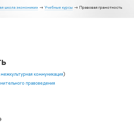
ая школа экономики»
Учебные курсы
Правовая грамотность
ть
 межкультурная коммуникация
)
внительного правоведения
Э