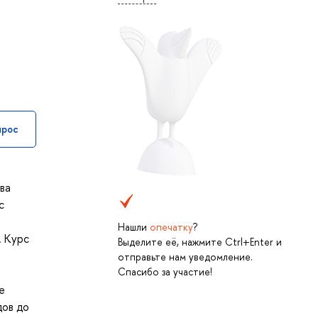
прос
ва
с
Нашли
опечатку
?
. Курс
Выделите её, нажмите Ctrl+Enter и
отправьте нам уведомление.
Спасибо за участие!
е
дов до