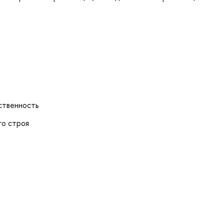
ственность
го строя