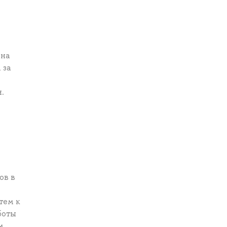
 на
 за
.
ов в
тем к
боты
м