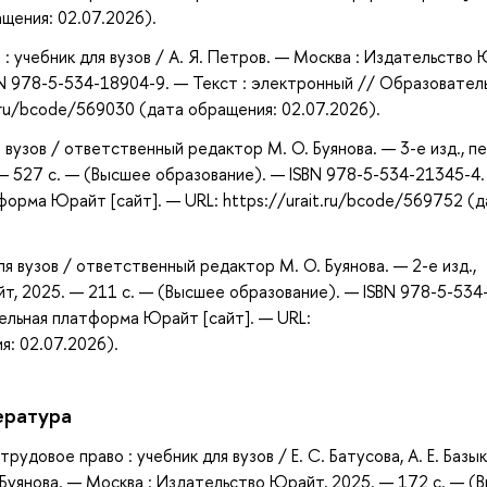
ащения: 02.07.2026).
 учебник для вузов / А. Я. Петров. — Москва : Издательство 
BN 978-5-534-18904-9. — Текст : электронный // Образовател
.ru/bcode/569030 (дата обращения: 02.07.2026).
 вузов / ответственный редактор М. О. Буянова. — 3-е изд., п
 — 527 с. — (Высшее образование). — ISBN 978-5-534-21345-4.
форма Юрайт [сайт]. — URL: https://urait.ru/bcode/569752 (д
ля вузов / ответственный редактор М. О. Буянова. — 2-е изд.,
т, 2025. — 211 с. — (Высшее образование). — ISBN 978-5-534
ельная платформа Юрайт [сайт]. — URL:
я: 02.07.2026).
ература
довое право : учебник для вузов / Е. С. Батусова, А. Е. Базык
 Буянова. — Москва : Издательство Юрайт, 2025. — 172 с. — (