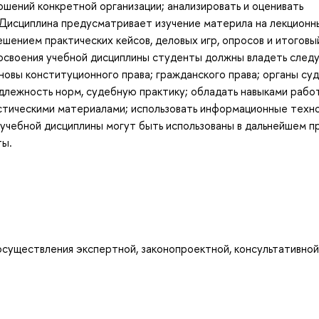
шений конкретной организации; анализировать и оценивать
 Дисциплина предусматривает изучение материла на лекционн
решением практических кейсов, деловых игр, опросов и итоговы
 освоения учебной дисциплины студенты должны владеть сле
новы конституционного права; гражданского права; органы су
длежность норм, судебную практику; обладать навыками рабо
истическими материалами; использовать информационные техн
учебной дисциплины могут быть использованы в дальнейшем п
ты.
существления экспертной, законопроектной, консультативной