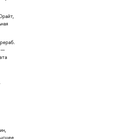
Юрайт,
ьная
ерераб.
 —
ата
-
ин,
Высшее