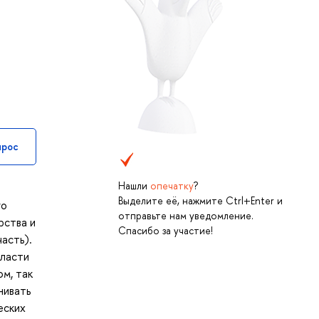
прос
Нашли
опечатку
?
Выделите её, нажмите Ctrl+Enter и
го
отправьте нам уведомление.
рства и
Спасибо за участие!
асть).
бласти
м, так
нивать
еских