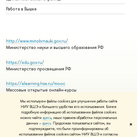
Работа в Вышке
http://www.minobrnauki.gov.ru/
Министерство науки и высшего образования РФ
https://edu.gov.ru/
Министерство просвещения РФ
https://elearning.hse.ru/mooc
Массовые открытые онлайн-курсы
Мы используем файлы cookies для улучшения работы сайта
НИУ ВШЭ и большего удобства его использования. Более
подробную информацию об использовании файлов cookies
© НИУ ВШЭ 1993–2026
Адреса и контакты
можно найти
здесь
, наши правила обработки персональных
Условия использования материалов
данных –
здесь
. Продолжая пользоваться сайтом, вы
✖
подтверждаете, что были проинформированы об
Политика конфиденциальности
использовании файлов cookies сайтом НИУ ВШЭ и согласны