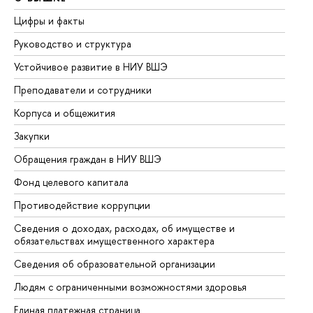
Цифры и факты
Ли
Руководство и структура
До
Устойчивое развитие в НИУ ВШЭ
Ол
Преподаватели и сотрудники
Пр
Корпуса и общежития
Вы
Закупки
Пр
Обращения граждан в НИУ ВШЭ
Ас
Фонд целевого капитала
До
Противодействие коррупции
Це
Сведения о доходах, расходах, об имуществе и
Би
обязательствах имущественного характера
Об
Сведения об образовательной организации
Об
Людям с ограниченными возможностями здоровья
Единая платежная страница