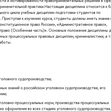
ности и мотивированности правоприменительных решений в сф
применительной практики.Настоящая дисциплина относится к б
ного цикла учебных дисциплин подготовки студентов по
Приступая к изучению курса, студенты должны иметь знания 
Конституционное право России», «Административное право»,
 право (Особенная часть)». Основные положения дисциплины 
иных процессуальных правовых дисциплин, криминалистики, а 
аботы.
головного судопроизводства;
мых знаний о российском уголовном судопроизводстве, его
нии;
головно-процессуальных норм, производства процессуальных
 их оформления во всех стадиях уголовного судопроизводства.