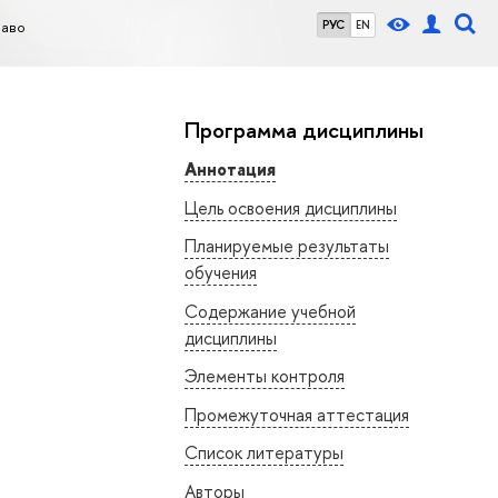
раво
РУС
EN
Программа дисциплины
Аннотация
Цель освоения дисциплины
Планируемые результаты
обучения
Содержание учебной
дисциплины
Элементы контроля
Промежуточная аттестация
Список литературы
Авторы