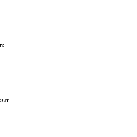
го
овит