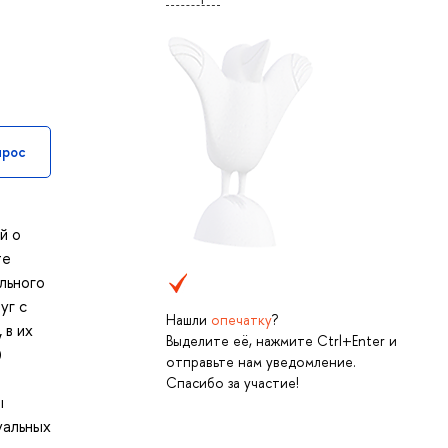
прос
й о
те
льного
уг с
Нашли
опечатку
?
 в их
Выделите её, нажмите Ctrl+Enter и
)
отправьте нам уведомление.
Спасибо за участие!
ы
уальных