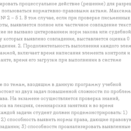
вировать процессуальное действие (решение) для разре
я пользоваться нормативно-правовыми актами. Максима
№ 2 – 5 1. В том случае, если при проверке письменных
ты, выявляется полное или частичное совпадение текс
ение не вызвано цитированием норм закона или судебной
у которых выявлено совпадение, выставляется оценка 0 
падения. 2. Продолжительность выполнения каждого эле
раммой, включает время написания элемента контроля и
анте, время его загрузки при выполнении в системе
е по темам, входящим в данную программу учебной
стоит из двух задач повышенной сложности по пробле
ава. На экзамене осуществляется проверка знаний,
а на лекциях, семинарских занятиях и во время
каждой задачи студент должен продемонстрировать: 1)
; 2) способность выявить нормы права, дающие правову
задании; 3) способности проанализировать выявленные