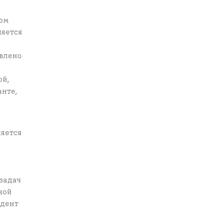
ом
ляется
явлено
ой,
анте,
яется
задач
ной
удент