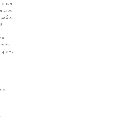
шения
льное
 работ
та
за
мента
 время
мам
ю