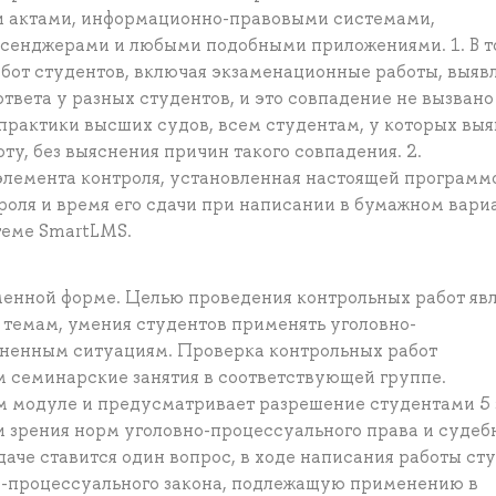
и актами, информационно-правовыми системами,
сенджерами и любыми подобными приложениями. 1. В т
бот студентов, включая экзаменационные работы, выяв
твета у разных студентов, и это совпадение не вызвано
практики высших судов, всем студентам, у которых вы
оту, без выяснения причин такого совпадения. 2.
лемента контроля, установленная настоящей программ
оля и время его сдачи при написании в бумажном вари
теме SmartLMS.
енной форме. Целью проведения контрольных работ явл
 темам, умения студентов применять уголовно-
ненным ситуациям. Проверка контрольных работ
 семинарские занятия в соответствующей группе.
-м модуле и предусматривает разрешение студентами 5 
и зрения норм уголовно-процессуального права и судеб
даче ставится один вопрос, в ходе написания работы ст
о-процессуального закона, подлежащую применению в