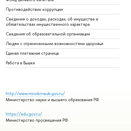
Противодействие коррупции
Це
Сведения о доходах, расходах, об имуществе и
Би
обязательствах имущественного характера
Об
Сведения об образовательной организации
Об
Людям с ограниченными возможностями здоровья
Единая платежная страница
Работа в Вышке
http://www.minobrnauki.gov.ru/
Министерство науки и высшего образования РФ
https://edu.gov.ru/
Министерство просвещения РФ