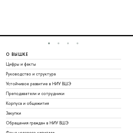
О ВЫШКЕ
О
Цифры и факты
Ли
Руководство и структура
До
Устойчивое развитие в НИУ ВШЭ
Ол
Преподаватели и сотрудники
Пр
Корпуса и общежития
Вы
Закупки
Пр
Обращения граждан в НИУ ВШЭ
Ас
Фонд целевого капитала
До