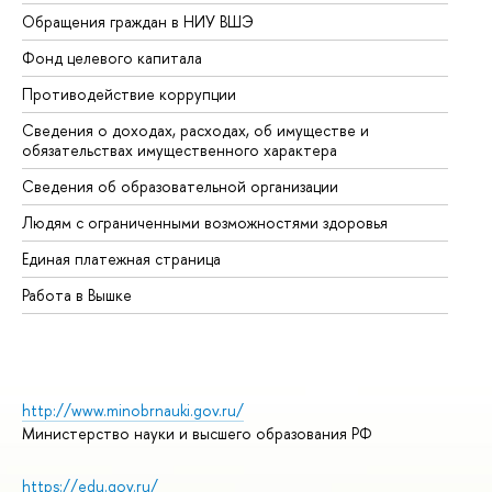
Обращения граждан в НИУ ВШЭ
Ас
Фонд целевого капитала
До
Противодействие коррупции
Це
Сведения о доходах, расходах, об имуществе и
Би
обязательствах имущественного характера
Об
Сведения об образовательной организации
Об
Людям с ограниченными возможностями здоровья
Единая платежная страница
Работа в Вышке
http://www.minobrnauki.gov.ru/
Министерство науки и высшего образования РФ
https://edu.gov.ru/