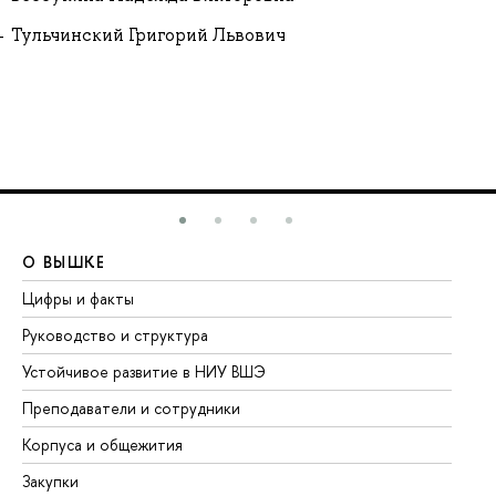
Тульчинский Григорий Львович
О ВЫШКЕ
О
Цифры и факты
Ли
Руководство и структура
До
Устойчивое развитие в НИУ ВШЭ
Ол
Преподаватели и сотрудники
Пр
Корпуса и общежития
Вы
Закупки
Пр