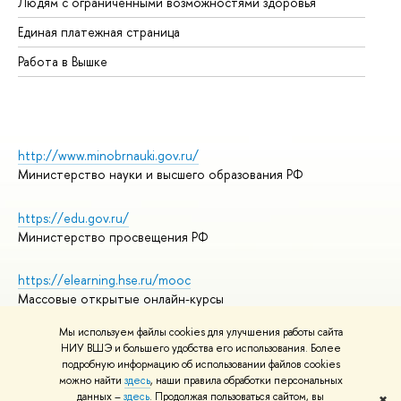
Людям с ограниченными возможностями здоровья
Единая платежная страница
Работа в Вышке
http://www.minobrnauki.gov.ru/
Министерство науки и высшего образования РФ
https://edu.gov.ru/
Министерство просвещения РФ
https://elearning.hse.ru/mooc
Массовые открытые онлайн-курсы
Мы используем файлы cookies для улучшения работы сайта
НИУ ВШЭ и большего удобства его использования. Более
подробную информацию об использовании файлов cookies
© НИУ ВШЭ 1993–2026
Адреса и контакты
можно найти
здесь
, наши правила обработки персональных
Условия использования материалов
данных –
здесь
. Продолжая пользоваться сайтом, вы
✖