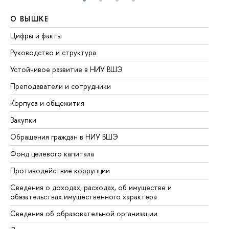
О ВЫШКЕ
О
Цифры и факты
Ли
Руководство и структура
До
Устойчивое развитие в НИУ ВШЭ
Ол
Преподаватели и сотрудники
Пр
Корпуса и общежития
Вы
Закупки
Пр
Обращения граждан в НИУ ВШЭ
Ас
Фонд целевого капитала
До
Противодействие коррупции
Це
Сведения о доходах, расходах, об имуществе и
Би
обязательствах имущественного характера
Об
Сведения об образовательной организации
Об