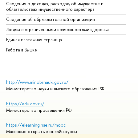
Сведения о доходах, расходах, об имуществе и
Би
обязательствах имущественного характера
Об
Сведения об образовательной организации
Об
Людям с ограниченными возможностями здоровья
Единая платежная страница
Работа в Вышке
http://www.minobrnauki.gov.ru/
Министерство науки и высшего образования РФ
https://edu.gov.ru/
Министерство просвещения РФ
https://elearning.hse.ru/mooc
Массовые открытые онлайн-курсы