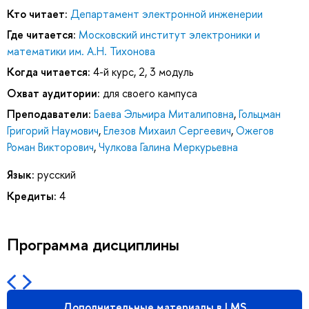
Кто читает:
Департамент электронной инженерии
Где читается:
Московский институт электроники и
математики им. А.Н. Тихонова
Когда читается:
4-й курс, 2, 3 модуль
Охват аудитории:
для своего кампуса
Преподаватели:
Баева Эльмира Миталиповна
,
Гольцман
Григорий Наумович
,
Елезов Михаил Сергеевич
,
Ожегов
Роман Викторович
,
Чулкова Галина Меркурьевна
Язык:
русский
Кредиты:
4
Программа дисциплины
Дополнительные материалы в LMS