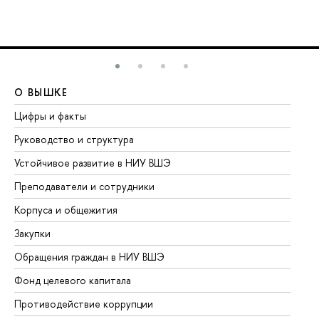
О ВЫШКЕ
О
Цифры и факты
Ли
Руководство и структура
До
Устойчивое развитие в НИУ ВШЭ
Ол
Преподаватели и сотрудники
Пр
Корпуса и общежития
Вы
Закупки
Пр
Обращения граждан в НИУ ВШЭ
Ас
Фонд целевого капитала
До
Противодействие коррупции
Це