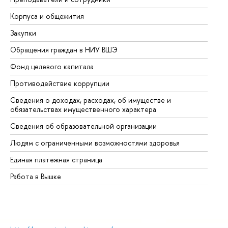
Корпуса и общежития
Вы
Закупки
Пр
Обращения граждан в НИУ ВШЭ
Ас
Фонд целевого капитала
До
Противодействие коррупции
Це
Сведения о доходах, расходах, об имуществе и
Би
обязательствах имущественного характера
Об
Сведения об образовательной организации
Об
Людям с ограниченными возможностями здоровья
Единая платежная страница
Работа в Вышке