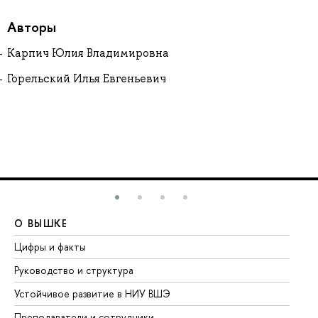
Авторы
Карпич Юлия Владимировна
Горельский Илья Евгеньевич
О ВЫШКЕ
О
Цифры и факты
Ли
Руководство и структура
До
Устойчивое развитие в НИУ ВШЭ
Ол
Преподаватели и сотрудники
Пр