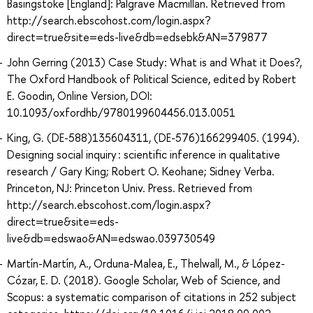
Basingstoke [England]: Palgrave Macmillan. Retrieved from
http://search.ebscohost.com/login.aspx?
direct=true&site=eds-live&db=edsebk&AN=379877
John Gerring (2013) Case Study: What is and What it Does?,
The Oxford Handbook of Political Science, edited by Robert
E. Goodin, Online Version, DOI:
10.1093/oxfordhb/9780199604456.013.0051
King, G. (DE-588)135604311, (DE-576)166299405. (1994).
Designing social inquiry : scientific inference in qualitative
research / Gary King; Robert O. Keohane; Sidney Verba.
Princeton, NJ: Princeton Univ. Press. Retrieved from
http://search.ebscohost.com/login.aspx?
direct=true&site=eds-
live&db=edswao&AN=edswao.039730549
Martín-Martín, A., Orduna-Malea, E., Thelwall, M., & López-
Cózar, E. D. (2018). Google Scholar, Web of Science, and
Scopus: a systematic comparison of citations in 252 subject