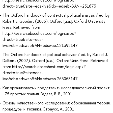
http://search.ebscohost.com/login.aspx?
direct=true&site=eds-live&db=edsebk&AN=251673
The Oxford handbook of contextual political analysis / ed. by
Robert E. Goodin . (2006). Oxford [u.a.]: Oxford University
Press. Retrieved from
http://search.ebscohost.com/login.aspx?
direct=true&site=eds-
live&db=edswao&AN=edswao.121392147
The Oxford handbook of political behavior / ed. by Russell J.
Dalton . (2007). Oxford [u.a.]: Oxford Univ. Press. Retrieved
from http://search.ebscohost.com/login.aspx?
direct=true&site=eds-
live&db=edswao&AN=edswao.253058147
Как организовать и представить исследовательский проект
: 75 простых правил, Радаев, В. В., 2001
Основы качественного исследования: обоснованная теория,
процедуры и техники, Страусс, А., 2001