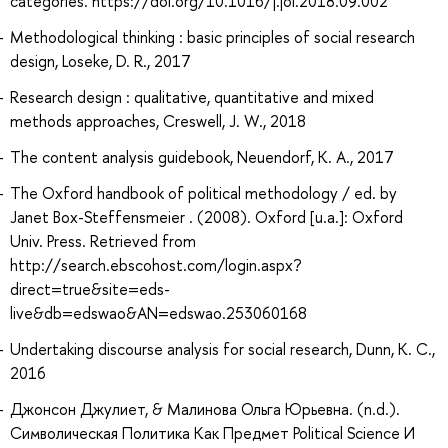
categories. https://doi.org/10.1016/j.joi.2018.09.002
Methodological thinking : basic principles of social research
design, Loseke, D. R., 2017
Research design : qualitative, quantitative and mixed
methods approaches, Creswell, J. W., 2018
The content analysis guidebook, Neuendorf, K. A., 2017
The Oxford handbook of political methodology / ed. by
Janet Box-Steffensmeier . (2008). Oxford [u.a.]: Oxford
Univ. Press. Retrieved from
http://search.ebscohost.com/login.aspx?
direct=true&site=eds-
live&db=edswao&AN=edswao.253060168
Undertaking discourse analysis for social research, Dunn, K. C.,
2016
Джонсон Джулиет, & Малинова Ольга Юрьевна. (n.d.).
Символическая Политика Как Предмет Political Science И