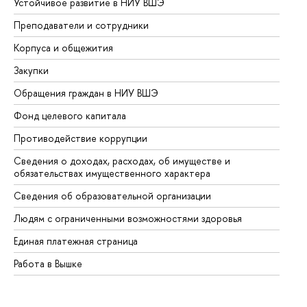
Устойчивое развитие в НИУ ВШЭ
Ол
Преподаватели и сотрудники
Пр
Корпуса и общежития
Вы
Закупки
Пр
Обращения граждан в НИУ ВШЭ
Ас
Фонд целевого капитала
До
Противодействие коррупции
Це
Сведения о доходах, расходах, об имуществе и
Би
обязательствах имущественного характера
Об
Сведения об образовательной организации
Об
Людям с ограниченными возможностями здоровья
Единая платежная страница
Работа в Вышке