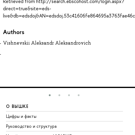
Retrieved from http://search.ebscohost.com/login.aspx?
direct=true&site=eds-
live&db=edsdoj&AN=edsdoj.53c41606fe864695a3763fae46
Authors
Vishnevskii Aleksandr Aleksandrovich
О ВЫШКЕ
О
Цифры и факты
Ли
Руководство и структура
До