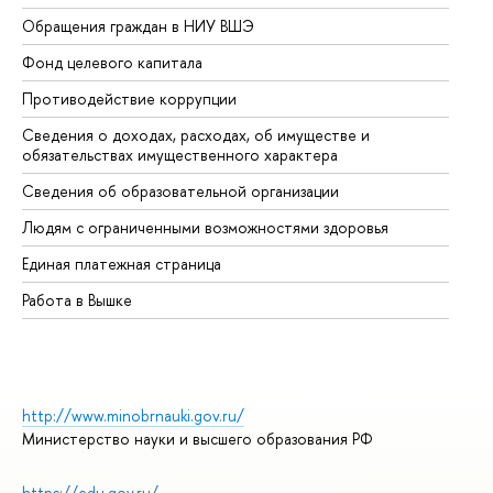
Обращения граждан в НИУ ВШЭ
Ас
Фонд целевого капитала
До
Противодействие коррупции
Це
Сведения о доходах, расходах, об имуществе и
Би
обязательствах имущественного характера
Об
Сведения об образовательной организации
Об
Людям с ограниченными возможностями здоровья
Единая платежная страница
Работа в Вышке
http://www.minobrnauki.gov.ru/
Министерство науки и высшего образования РФ
https://edu.gov.ru/