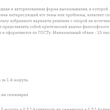
одная и авторизованная форма высказывания, в которой
ние интересующей его темы или проблемы, излагает с
льзу избранного варианта решения с опорой на источни
 представлять собой критический анализ философского
ы и оформляются по ГОСТу. Минимальный объем - 15 тыс
е за 1-й модуль
ть на семинарах
 3 модуль + 0.3 * Активность на семинарах + 0.3 * Актив