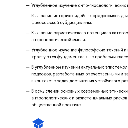
Углубленное изучение онто-гносеологических
Выявление историко-идейных предпосылок для
философской субдисциплины.
Выявление эвристического потенциала катего
антропологической мысли.
Углубленное изучение философских течений и н
трактуются фундаментальные проблемы класси
В углубленном изучении актуальных эпистемол
подходов, разработанных отечественными и з
в контексте задач достижения устойчивого раз
В осмыслении основных современных этически
антропологических и экзистенциальных рисков
общественной практике.