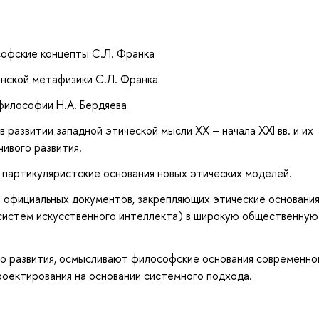
офские концепты С.Л. Франка
нской метафизики С.Л. Франка
философии Н.А. Бердяева
развитии западной этической мысли XX – начала XXI вв. и их
ивого развития.
 партикуляристские основания новых этических моделей.
 официальных документов, закрепляющих этические основани
 систем искусственного интеллекта) в широкую общественную
го развития, осмысливают философские основания современно
роектирования на основании системного подхода.