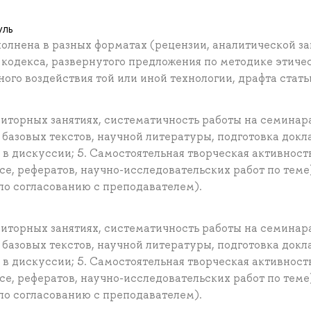
уль
олнена в разных форматах (рецензии, аналитической за
о кодекса, развернутого предложения по методике этиче
ого воздействия той или иной технологии, драфта стать
диторных занятиях, систематичность работы на семинара
базовых текстов, научной литературы, подготовка докла
е в дискуссии; 5. Самостоятельная творческая активност
е, рефератов, научно-исследовательских работ по теме
по согласованию с преподавателем).
диторных занятиях, систематичность работы на семинара
базовых текстов, научной литературы, подготовка докла
е в дискуссии; 5. Самостоятельная творческая активност
е, рефератов, научно-исследовательских работ по теме
по согласованию с преподавателем).