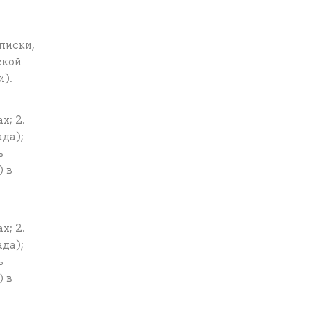
писки,
ской
и).
х; 2.
да);
ь
) в
х; 2.
да);
ь
) в