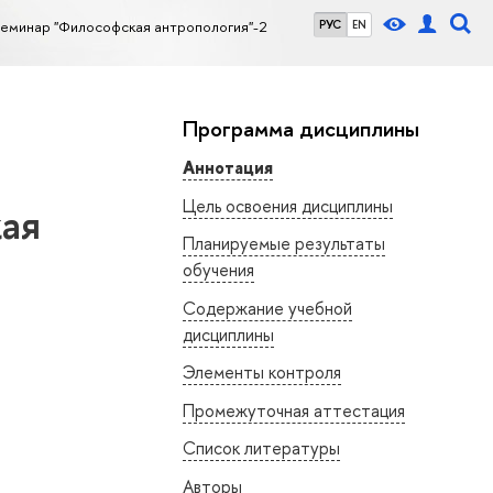
еминар "Философская антропология"-2
РУС
EN
Программа дисциплины
Аннотация
Цель освоения дисциплины
кая
Планируемые результаты
обучения
Содержание учебной
дисциплины
Элементы контроля
Промежуточная аттестация
Список литературы
Авторы