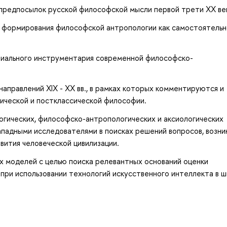
 предпосылок русской философской мысли первой трети ХХ ве
 формирования философской антропологии как самостоятельн
риального инструментария современной философско-
аправлений XIX - ХХ вв., в рамках которых комментируются и
ческой и постклассической философии.
огических, философско-антропологических и аксиологических
ападными исследователями в поисках решений вопросов, возн
вития человеческой цивилизации.
х моделей с целью поиска релевантных оснований оценки
 при использовании технологий искусственного интеллекта в 