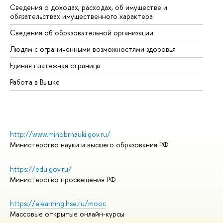
Сведения о доходах, расходах, об имуществе и
Би
обязательствах имущественного характера
Об
Сведения об образовательной организации
Об
Людям с ограниченными возможностями здоровья
Единая платежная страница
Работа в Вышке
http://www.minobrnauki.gov.ru/
Министерство науки и высшего образования РФ
https://edu.gov.ru/
Министерство просвещения РФ
https://elearning.hse.ru/mooc
Массовые открытые онлайн-курсы