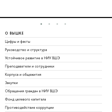
О ВЫШКЕ
О
Цифры и факты
Ли
Руководство и структура
До
Устойчивое развитие в НИУ ВШЭ
Ол
Преподаватели и сотрудники
Пр
Корпуса и общежития
Вы
Закупки
Пр
Обращения граждан в НИУ ВШЭ
Ас
Фонд целевого капитала
До
Противодействие коррупции
Це