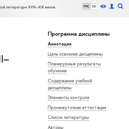
ой литературе XVIII–XIX веков
РУС
EN
Программа дисциплины
Аннотация
Цель освоения дисциплины
I–
Планируемые результаты
обучения
Содержание учебной
дисциплины
Элементы контроля
Промежуточная аттестация
Список литературы
Авторы