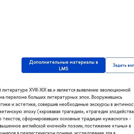
Дополнительные материалы в
Задать во
LMS
 литературе XVIII-XIX вв.» является выявление эволюционной
на переломе больших литературных эпох. Вооружившись
тике и эстетике, совершив необходимые экскурсы в античнос
ветинскую эпоху («кровавая трагедия», «трагедия злодейства
ю текстов, сформировавших основные традиции «ужасного» -
звышенное английской «ночной» поэзии, постижение «тьмы» в
шмаров в реалистическом романе, исследование зла в