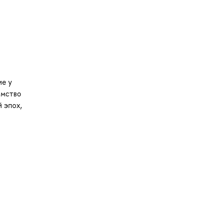
ие у
омство
 эпох,