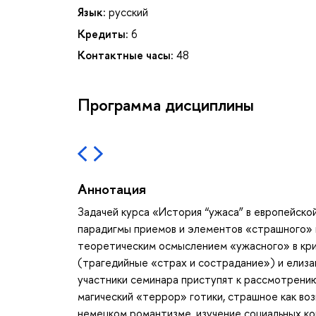
Язык:
русский
Кредиты:
6
Контактные часы:
48
Программа дисциплины
Аннотация
Задачей курса «История “ужаса” в европейской
парадигмы приемов и элементов «страшного» 
теоретическим осмыслением «ужасного» в кри
(трагедийные «страх и сострадание») и елиза
участники семинара приступят к рассмотрени
магический «террор» готики, страшное как во
немецком романтизме, изучение социальных ко