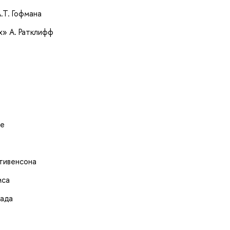
.Т. Гофмана
х» А. Ратклифф
ре
Стивенсона
мса
рада