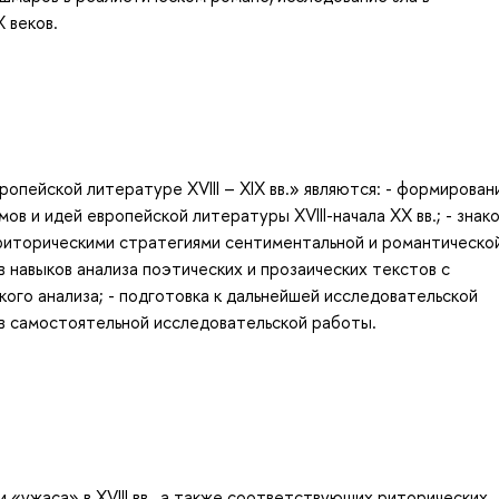
 веков.
опейской литературе XVIII – XIX вв.» являются: - формирован
ов и идей европейской литературы XVIII-начала XX вв.; - знак
риторическими стратегиями сентиментальной и романтической
в навыков анализа поэтических и прозаических текстов с
ого анализа; - подготовка к дальнейшей исследовательской
ов самостоятельной исследовательской работы.
и «ужаса» в XVIII вв., а также соответствующих риторических