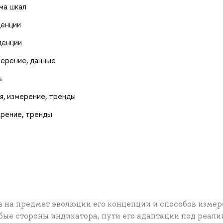
ма шкал
денции
денции
мерение, данные
ь
я, измерение, тренды
ерение, тренды
в на предмет эволюции его концепции и способов изме
бые стороны индикатора, пути его адаптации под реали