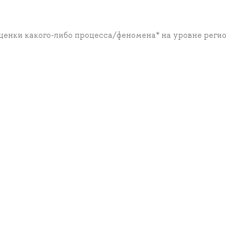
оценки какого-либо процесса/феномена* на уровне реги
а