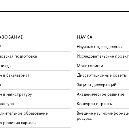
АЗОВАНИЕ
НАУКА
й
Научные подразделения
зовская подготовка
Исследовательские проек
пиады
Мониторинги
м в бакалавриат
Диссертационные советы
а+
Защиты диссертаций
м в магистратуру
Академическое развитие
рантура
Конкурсы и гранты
лнительное образование
Внешние научно-информац
ресурсы
р развития карьеры