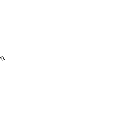
-
4).