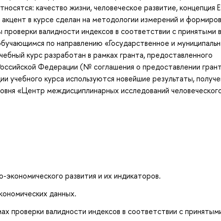
тносятся: качество жизни, человеческое развитие, концепция E
й акцент в курсе сделан на методологии измерений и формиро
 проверки валидности индексов в соответствии с принятыми 
 обучающимся по направлению «Государственное и муниципаль
Учебный курс разработан в рамках гранта, предоставленного
Российской Федерации (№ соглашения о предоставлении грант
ии учебного курса используются новейшие результаты, получе
ровня «Центр междисциплинарных исследований человеческог
о-экономического развития и их индикаторов.
кономических данных.
ах проверки валидности индексов в соответствии с принятыми