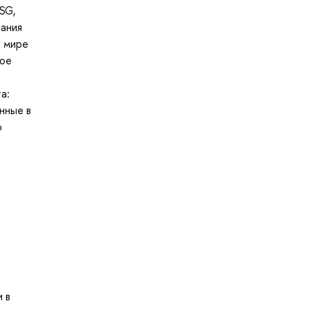
SG,
вания
в мире
ное
а:
нные в
о
 в