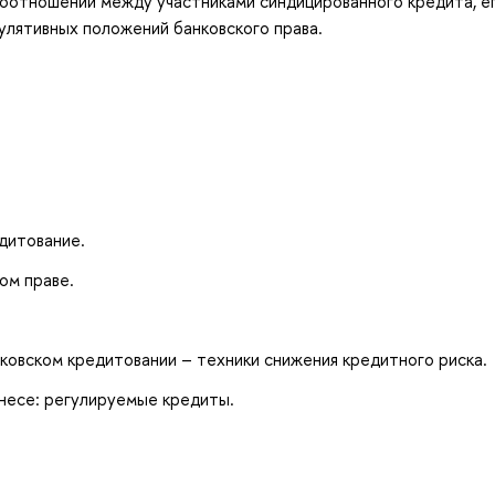
оотношений между участниками синдицированного кредита, е
улятивных положений банковского права.
дитование.
ом праве.
ковском кредитовании – техники снижения кредитного риска.
знесе: регулируемые кредиты.