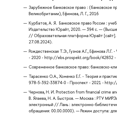
Зарубежное банковское право : (банковское п
Великобритании), Ефимова, Л. Г., 2016
Курбатов, А. Я. Банковское право России : учебн
Издательство Юрайт, 2020. — 394 с. — (Высше
// Образовательная платформа Юрайт [сайт]. 
27.08.2024).
Рождественская Т.Э., Гузнов А.Г., Ефимова Л.Г
- 2020 - http://ebs.prospekt.org/book/42832 
Современное банковское право: банковско-клие
Тарасенко О.А., Хоменко Е.Г. - Теория и практ
978-5-392-33874-0 - Проспект - 2021 - http:
Чернова, Н. И. Protection from financial crime
В. Ялаева, Н. А. Быстров. — Москва : РТУ МИРЭ
электронный // Лань : электронно-библиотечн
обращения: 00.00.0000). — Режим доступа: для