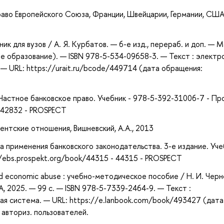
раво Европейского Союза, Франции, Швейцарии, Германии, США,
ик для вузов / А. Я. Курбатов. — 6-е изд., перераб. и доп. — М
е образование). — ISBN 978-5-534-09658-3. — Текст : электр
— URL: https://urait.ru/bcode/449714 (дата обращения:
. - Частное банковское право. Учебник - 978-5-392-31006-7 - П
- 42832 - PROSPECT
нтские отношения, Вишневский, А.А., 2013
ика применения банковского законодательства. 3-е издание. Уче
//ebs.prospekt.org/book/44315 - 44315 - PROSPECT
 and economic abuse : учебно-методическое пособие / Н. И. Черн
А, 2025. — 99 с. — ISBN 978-5-7339-2464-9. — Текст :
ая система. — URL: https://e.lanbook.com/book/493427 (дата
 авториз. пользователей.