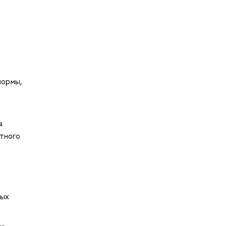
нормы,
я
тного
мых