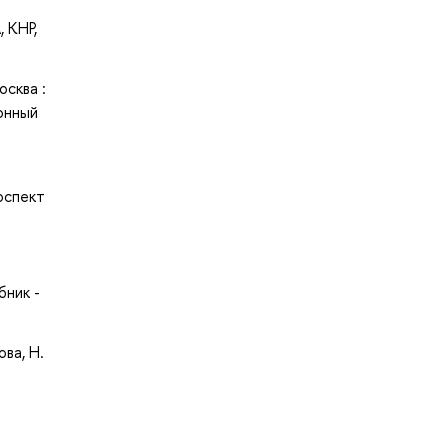
 КНР,
осква :
онный
роспект
бник -
ова, Н.