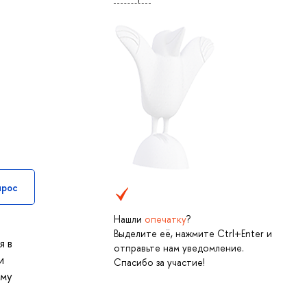
прос
Нашли
опечатку
?
Выделите её, нажмите Ctrl+Enter и
я в
отправьте нам уведомление.
и
Спасибо за участие!
ому
й