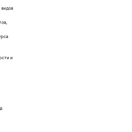
 видов
тов,
урса
ости и
й