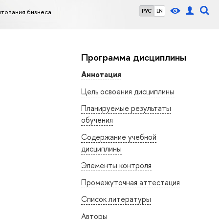
тования бизнеса
РУС
EN
Программа дисциплины
Аннотация
Цель освоения дисциплины
Планируемые результаты
обучения
Содержание учебной
дисциплины
Элементы контроля
Промежуточная аттестация
Список литературы
Авторы