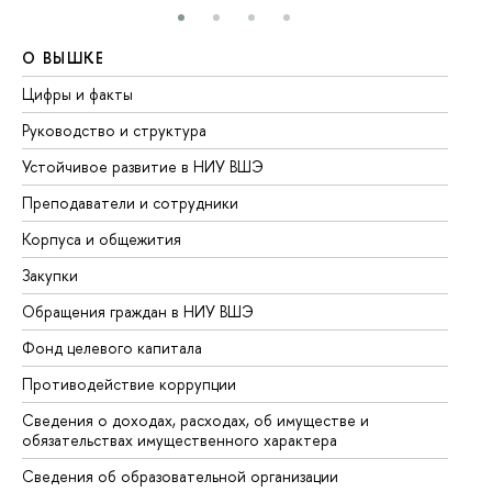
О ВЫШКЕ
О
Цифры и факты
Ли
Руководство и структура
До
Устойчивое развитие в НИУ ВШЭ
Ол
Преподаватели и сотрудники
Пр
Корпуса и общежития
Вы
Закупки
Пр
Обращения граждан в НИУ ВШЭ
Ас
Фонд целевого капитала
До
Противодействие коррупции
Це
Сведения о доходах, расходах, об имуществе и
Би
обязательствах имущественного характера
Об
Сведения об образовательной организации