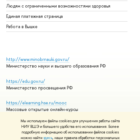
Об
Людям с ограниченными возможностями здоровья
Единая платежная страница
Работа в Вышке
http://www.minobrnauki.gov.ru/
Министерство науки и высшего образования РФ
https://edu.gov.ru/
Министерство просвещения РФ
https://elearning.hse.ru/mooc
Массовые открытые онлайн-курсы
Мы используем файлы cookies для улучшения работы сайта
НИУ ВШЭ и большего удобства его использования. Более
подробную информацию об использовании файлов cookies
© НИУ ВШЭ 1993–2026
Адреса и контакты
можно найти
здесь
, наши правила обработки персональных