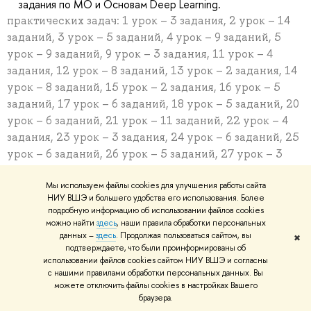
задания по МО и Основам Deep Learning.
практических задач: 1 урок – 3 задания, 2 урок – 14
заданий, 3 урок – 5 заданий, 4 урок – 9 заданий, 5
урок – 9 заданий, 9 урок – 3 задания, 11 урок – 4
задания, 12 урок – 8 заданий, 13 урок – 2 задания, 14
урок – 8 заданий, 15 урок – 2 задания, 16 урок – 5
заданий, 17 урок – 6 заданий, 18 урок – 5 заданий, 20
урок – 6 заданий, 21 урок – 11 заданий, 22 урок – 4
задания, 23 урок – 3 задания, 24 урок – 6 заданий, 25
урок – 6 заданий, 26 урок – 5 заданий, 27 урок – 3
задания, 28 урок – 3 задания, 29 урок – 6 заданий, 30
Мы используем файлы cookies для улучшения работы сайта
урок – 5 заданий, 31 урок – 3 задания, 37 урок – 4
НИУ ВШЭ и большего удобства его использования. Более
задания, 38 урок – 3 задания, 39 урок – 3 задания, 40
подробную информацию об использовании файлов cookies
урок – 6 заданий, 41 урок – 2 задания, 42 урок – 2
можно найти
здесь
, наши правила обработки персональных
данных –
здесь
. Продолжая пользоваться сайтом, вы
задания, 43 урок – 1 задание, 44 урок – 1 задание, 45
✖
подтверждаете, что были проинформированы об
урок – 3 задания.
использовании файлов cookies сайтом НИУ ВШЭ и согласны
с нашими правилами обработки персональных данных. Вы
Сквозной проект к р. (урокам) 6, 33, 46. Финальный ск.пр.
можете отключить файлы cookies в настройках Вашего
по 3 частям: Python, МО, Deep Learning.
браузера.