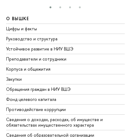
О ВЫШКЕ
О
Цифры и факты
Ли
Руководство и структура
До
Устойчивое развитие в НИУ ВШЭ
Ол
Преподаватели и сотрудники
Пр
Корпуса и общежития
Вы
Закупки
Пр
Обращения граждан в НИУ ВШЭ
Ас
Фонд целевого капитала
До
Противодействие коррупции
Це
Сведения о доходах, расходах, об имуществе и
Би
обязательствах имущественного характера
Об
Сведения об образовательной организации