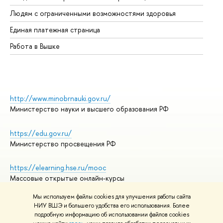
Об
Людям с ограниченными возможностями здоровья
Единая платежная страница
Работа в Вышке
http://www.minobrnauki.gov.ru/
Министерство науки и высшего образования РФ
https://edu.gov.ru/
Министерство просвещения РФ
https://elearning.hse.ru/mooc
Массовые открытые онлайн-курсы
Мы используем файлы cookies для улучшения работы сайта
НИУ ВШЭ и большего удобства его использования. Более
подробную информацию об использовании файлов cookies
© НИУ ВШЭ 1993–2026
Адреса и контакты