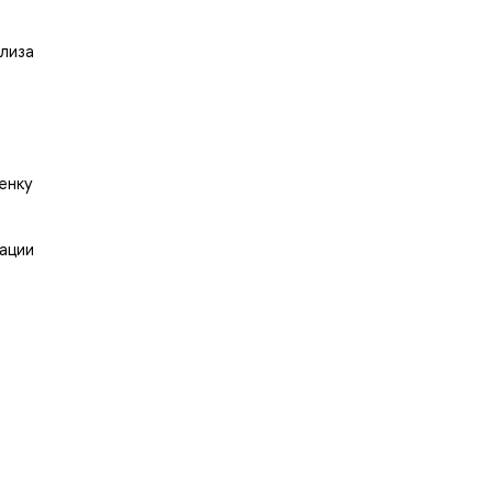
лиза
енку
ации