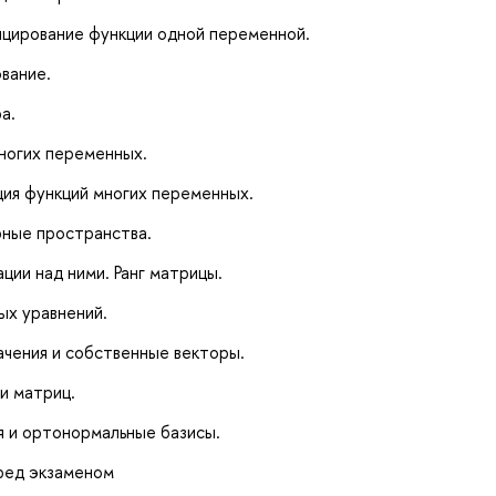
цирование функции одной переменной.
вание.
а.
ногих переменных.
ция функций многих переменных.
рные пространства.
ции над ними. Ранг матрицы.
ых уравнений.
ачения и собственные векторы.
и матриц.
я и ортонормальные базисы.
еред экзаменом