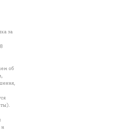
нка за
 8
ием об
м,
шения,
тся
ты).
н
 и