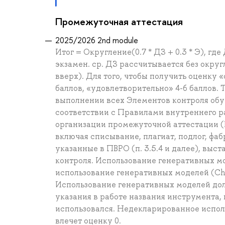
Промежуточная аттестация
2025/2026 2nd module
Итог = Округление(0.7 * ДЗ + 0.3 * Э), гд
экзамен. ср. ДЗ рассчитывается без округ
вверх). Для того, чтобы получить оценку «
баллов, «удовлетворительно» 4-6 баллов.
выполнении всех Элементов контроля об
соответствии с Правилами внутреннего р
организации промежуточной аттестации (
включая списывание, плагиат, подлог, фа
указанные в ПВРО (п. 3.5.4 и далее), выс
контроля. Использование генеративных м
использование генеративных моделей (Cha
Использование генеративных моделей до
указания в работе названия инструмента, 
использовался. Недекларированное испол
влечет оценку 0.