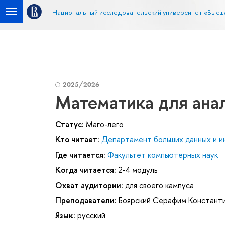
Национальный исследовательский университет «Высш
2025/2026
Математика для ана
Статус:
Маго-лего
Кто читает:
Департамент больших данных и и
Где читается:
Факультет компьютерных наук
Когда читается:
2-4 модуль
Охват аудитории:
для своего кампуса
Преподаватели:
Боярский Серафим Констант
Язык:
русский