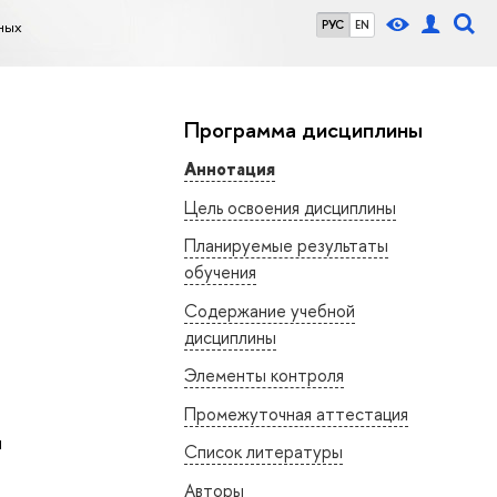
ных
РУС
EN
Программа дисциплины
Аннотация
Цель освоения дисциплины
Планируемые результаты
обучения
Содержание учебной
дисциплины
Элементы контроля
Промежуточная аттестация
ч
Список литературы
Авторы