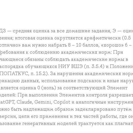
е ДЗ — средняя оценка за все домашние задания, Э — оце
ления; итоговая оценка округляется арифметически (0.5
отлично» вам нужно набрать 8 – 10 баллов, «хорошо» 6 –
 Требования к соблюдению академических норм: При
учающиеся обязаны соблюдать академические нормы в
аспорядка обучающихся НИУ ВШЭ (п. 3.5.4) и Положен
ПОПАТКУС, п. 15.2). За нарушения академических нор
брикацию данных, использование подсказок и иные нару
тавляется оценка 0 (ноль) за соответствующий Элемент
оделей: При выполнении Элементов контроля разрешае
tGPT, Claude, Gemini, Copilot и аналогичные инструмен
лжно быть надлежащим образом задекларировано путём
версии, цели его применения и тех частей работы, где о
ьзование генеративных моделей трактуется как плагиат