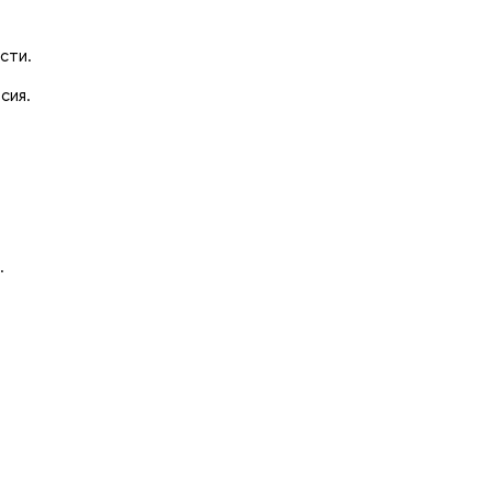
сти.
сия.
.