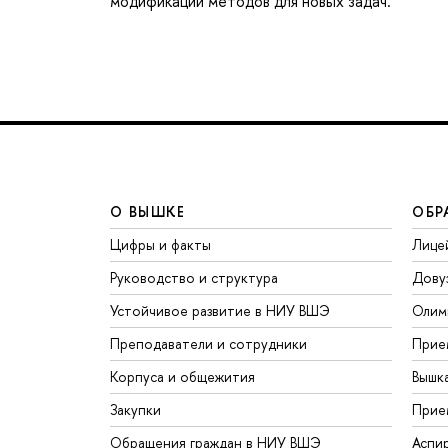
модификации методов для новых задач.
О ВЫШКЕ
ОБР
Цифры и факты
Лице
Руководство и структура
Дову
Устойчивое развитие в НИУ ВШЭ
Олим
Преподаватели и сотрудники
Прие
Корпуса и общежития
Вышк
Закупки
Прие
Обращения граждан в НИУ ВШЭ
Аспи