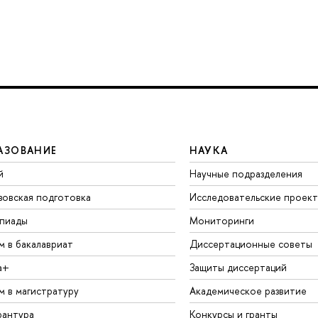
АЗОВАНИЕ
НАУКА
й
Научные подразделения
зовская подготовка
Исследовательские проек
пиады
Мониторинги
м в бакалавриат
Диссертационные советы
а+
Защиты диссертаций
м в магистратуру
Академическое развитие
рантура
Конкурсы и гранты