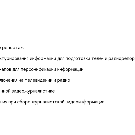
е репортаж
уктурирования информации для подготовки теле- и радиорепо
д-апов для персонификации информации
лючения на телевидении и радио
ионной видеожурналистике
ания при сборе журналистской видеоинформации