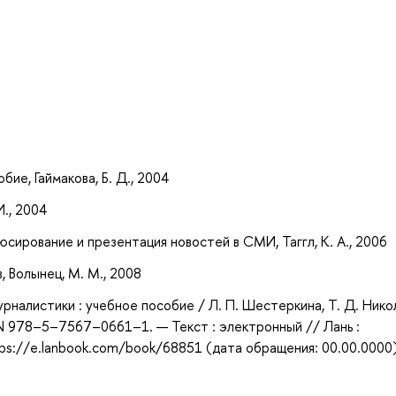
а
ие, Гаймакова, Б. Д., 2004
И., 2004
сирование и презентация новостей в СМИ, Таггл, К. А., 2006
, Волынец, М. М., 2008
налистики : учебное пособие / Л. П. Шестеркина, Т. Д. Нико
BN 978–5–7567–0661–1. — Текст : электронный // Лань :
ps://e.lanbook.com/book/68851 (дата обращения: 00.00.0000