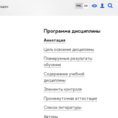
радио
РУС
EN
Программа дисциплины
Аннотация
Цель освоения дисциплины
Планируемые результаты
обучения
Содержание учебной
дисциплины
Элементы контроля
Промежуточная аттестация
Список литературы
Авторы