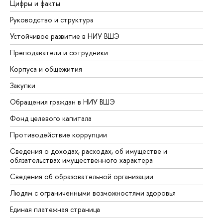
Цифры и факты
Ли
Руководство и структура
До
Устойчивое развитие в НИУ ВШЭ
Ол
Преподаватели и сотрудники
Пр
Корпуса и общежития
Вы
Закупки
Пр
Обращения граждан в НИУ ВШЭ
Ас
Фонд целевого капитала
До
Противодействие коррупции
Це
Сведения о доходах, расходах, об имуществе и
Би
обязательствах имущественного характера
Об
Сведения об образовательной организации
Об
Людям с ограниченными возможностями здоровья
Единая платежная страница