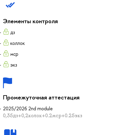
Элементы контроля
дз
коллок
мср
экз
Промежуточная аттестация
2025/2026 2nd module
0,35дз+0,2колок+0.2мср+0.25экз