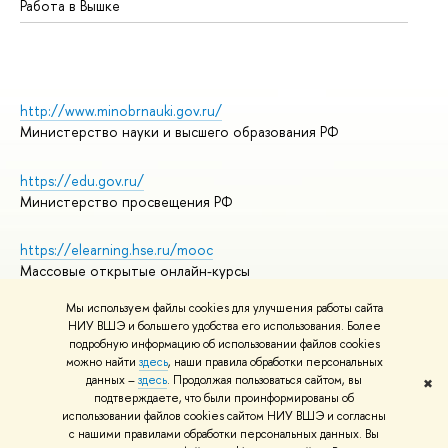
Работа в Вышке
http://www.minobrnauki.gov.ru/
Министерство науки и высшего образования РФ
https://edu.gov.ru/
Министерство просвещения РФ
https://elearning.hse.ru/mooc
Массовые открытые онлайн-курсы
Мы используем файлы cookies для улучшения работы сайта
НИУ ВШЭ и большего удобства его использования. Более
подробную информацию об использовании файлов cookies
© НИУ ВШЭ 1993–2026
Адреса и контакты
можно найти
здесь
, наши правила обработки персональных
Условия использования материалов
данных –
здесь
. Продолжая пользоваться сайтом, вы
✖
подтверждаете, что были проинформированы об
Политика конфиденциальности
использовании файлов cookies сайтом НИУ ВШЭ и согласны
Правила применения рекомендательных технологий в НИУ ВШЭ
с нашими правилами обработки персональных данных. Вы