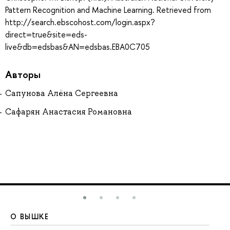
Pattern Recognition and Machine Learning. Retrieved from
http://search.ebscohost.com/login.aspx?
direct=true&site=eds-
live&db=edsbas&AN=edsbas.EBA0C705
Авторы
Сапунова Алёна Сергеевна
Сафарян Анастасия Романовна
О ВЫШКЕ
О