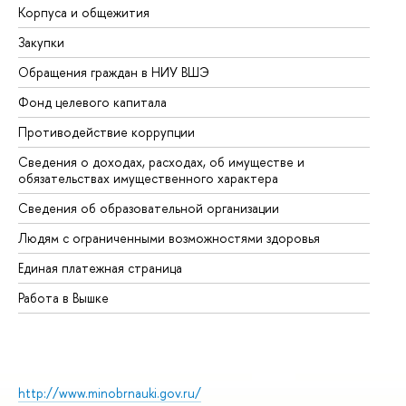
Корпуса и общежития
Вы
Закупки
Пр
Обращения граждан в НИУ ВШЭ
Ас
Фонд целевого капитала
До
Противодействие коррупции
Це
Сведения о доходах, расходах, об имуществе и
Би
обязательствах имущественного характера
Об
Сведения об образовательной организации
Об
Людям с ограниченными возможностями здоровья
Единая платежная страница
Работа в Вышке
http://www.minobrnauki.gov.ru/