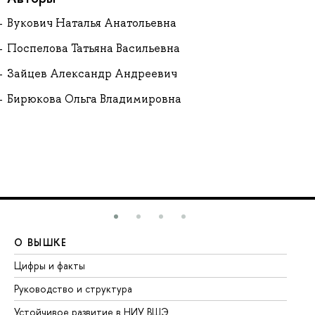
Вукович Наталья Анатольевна
Поспелова Татьяна Васильевна
Зайцев Александр Андреевич
Бирюкова Ольга Владимировна
О ВЫШКЕ
О
Цифры и факты
Ли
Руководство и структура
До
Устойчивое развитие в НИУ ВШЭ
Ол