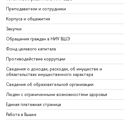
Преподаватели и сотрудники
Пр
Корпуса и общежития
Вы
Закупки
Пр
Обращения граждан в НИУ ВШЭ
Ас
Фонд целевого капитала
До
Противодействие коррупции
Це
Сведения о доходах, расходах, об имуществе и
Би
обязательствах имущественного характера
Об
Сведения об образовательной организации
Об
Людям с ограниченными возможностями здоровья
Единая платежная страница
Работа в Вышке