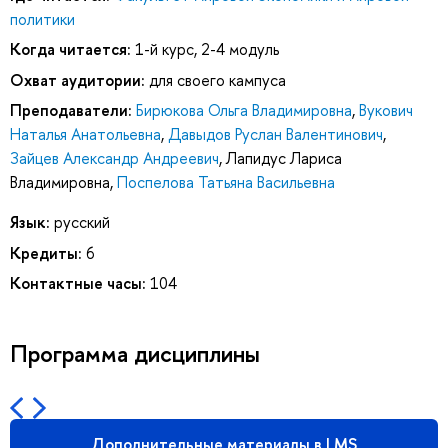
политики
Когда читается:
1-й курс, 2-4 модуль
Охват аудитории:
для своего кампуса
Преподаватели:
Бирюкова Ольга Владимировна
,
Вукович
Наталья Анатольевна
,
Давыдов Руслан Валентинович
,
Зайцев Александр Андреевич
,
Лапидус Лариса
Владимировна
,
Поспелова Татьяна Васильевна
Язык:
русский
Кредиты:
6
Контактные часы:
104
Программа дисциплины
Дополнительные материалы в LMS