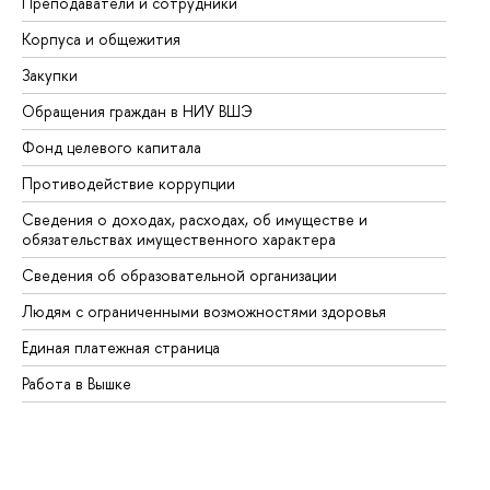
Преподаватели и сотрудники
Пр
Корпуса и общежития
Вы
Закупки
Пр
Обращения граждан в НИУ ВШЭ
Ас
Фонд целевого капитала
До
Противодействие коррупции
Це
Сведения о доходах, расходах, об имуществе и
Би
обязательствах имущественного характера
Об
Сведения об образовательной организации
Об
Людям с ограниченными возможностями здоровья
Единая платежная страница
Работа в Вышке