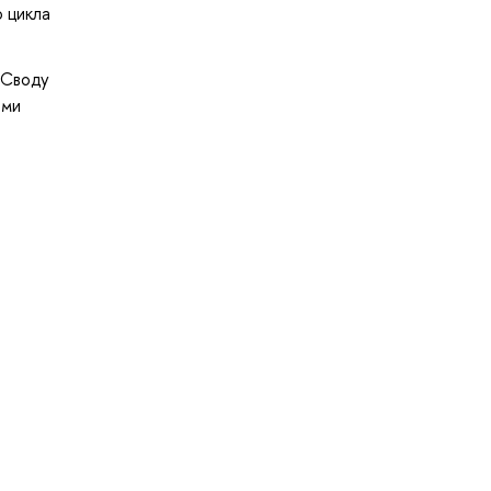
 цикла
 Своду
ами