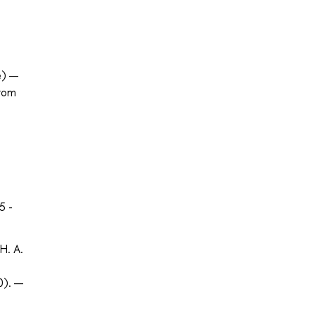
e) —
from
5 -
Н. А.
0). —