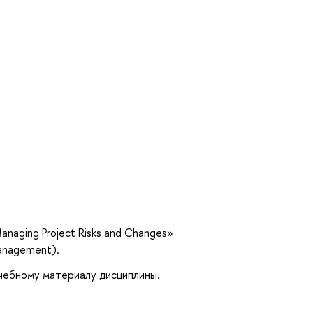
naging Project Risks and Changes»
management).
учебному материалу дисциплины.