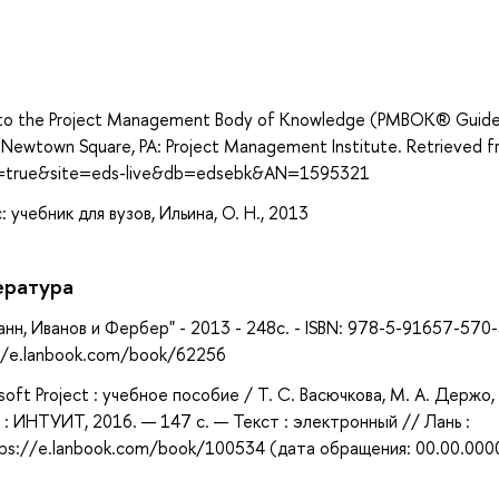
а
e to the Project Management Body of Knowledge (PMBOK® Guid
). Newtown Square, PA: Project Management Institute. Retrieved 
ect=true&site=eds-live&db=edsebk&AN=1595321
учебник для вузов, Ильина, О. Н., 2013
ература
анн, Иванов и Фербер" - 2013 - 248с. - ISBN: 978-5-91657-570-
//e.lanbook.com/book/62256
ft Project : учебное пособие / Т. С. Васючкова, М. А. Держо, 
а : ИНТУИТ, 2016. — 147 с. — Текст : электронный // Лань :
ps://e.lanbook.com/book/100534 (дата обращения: 00.00.000