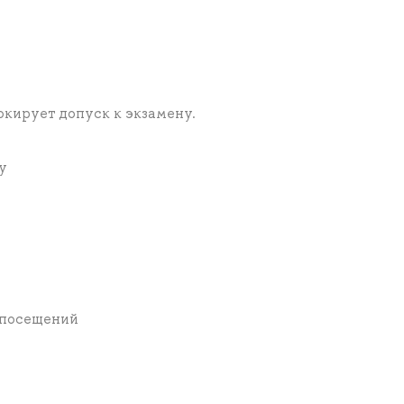
окирует допуск к экзамену.
у
ь посещений