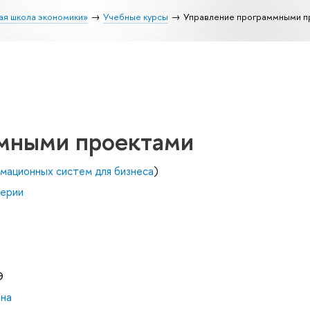
ая школа экономики»
Учебные курсы
Управление программными п
мными проектами
мационных систем для бизнеса
)
нерии
Э
вна