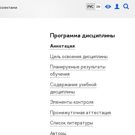
роектами
РУС
EN
Программа дисциплины
Аннотация
Цель освоения дисциплины
Планируемые результаты
обучения
Содержание учебной
дисциплины
Элементы контроля
Промежуточная аттестация
Список литературы
Авторы