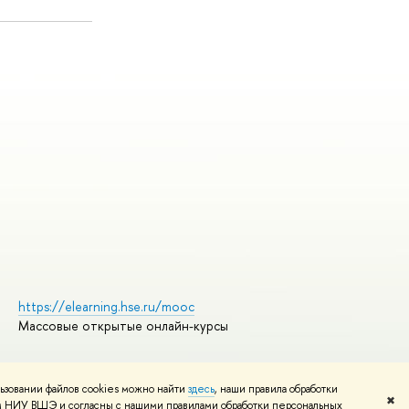
https://elearning.hse.ru/mooc
Массовые открытые онлайн-курсы
ьзовании файлов cookies можно найти
здесь
, наши правила обработки
Редактору
✖
том НИУ ВШЭ и согласны с нашими правилами обработки персональных