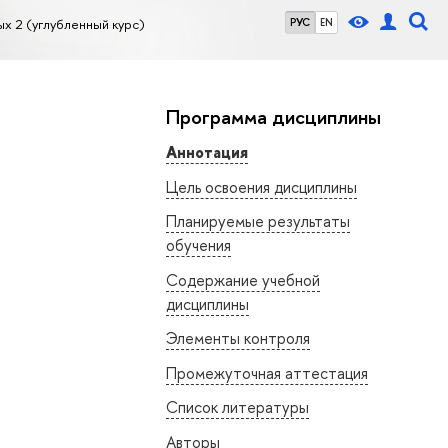
х 2 (углубленный курс)
РУС
EN
Программа дисциплины
Аннотация
Цель освоения дисциплины
Планируемые результаты
обучения
Содержание учебной
дисциплины
Элементы контроля
Промежуточная аттестация
Список литературы
Авторы