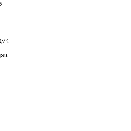
5
 ДМК
я
риз.