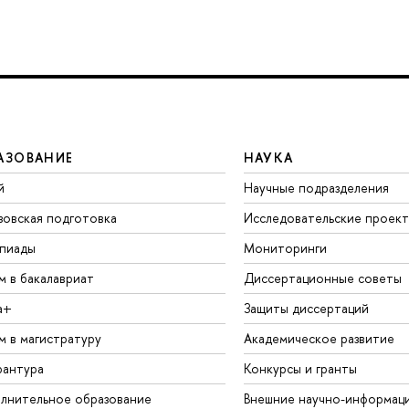
АЗОВАНИЕ
НАУКА
й
Научные подразделения
зовская подготовка
Исследовательские проек
пиады
Мониторинги
м в бакалавриат
Диссертационные советы
а+
Защиты диссертаций
м в магистратуру
Академическое развитие
рантура
Конкурсы и гранты
лнительное образование
Внешние научно-информац