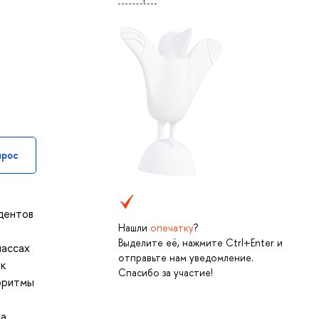
прос
дентов
Нашли
опечатку
?
Выделите её, нажмите Ctrl+Enter и
лассах
отправьте нам уведомление.
 к
Спасибо за участие!
горитмы
а,