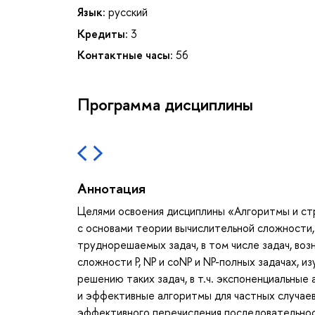
Язык:
русский
Кредиты:
3
Контактные часы:
56
Программа дисциплины
Аннотация
Целями освоения дисциплины «Алгоритмы и ст
с основами теории вычислительной сложности
труднорешаемых задач, в том числе задач, воз
сложности P, NP и coNP и NP-полных задачах, 
решению таких задач, в т.ч. экспоненциальны
и эффективные алгоритмы для частных случае
эффективного перечисления последовательнос