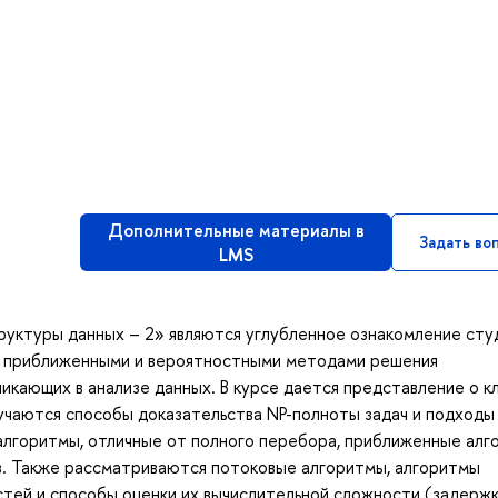
Дополнительные материалы в
Задать во
LMS
руктуры данных – 2» являются углубленное ознакомление сту
, приближенными и вероятностными методами решения
никающих в анализе данных. В курсе дается представление о к
изучаются способы доказательства NP-полноты задач и подходы
е алгоритмы, отличные от полного перебора, приближенные ал
в. Также рассматриваются потоковые алгоритмы, алгоритмы
тей и способы оценки их вычислительной сложности (задержк