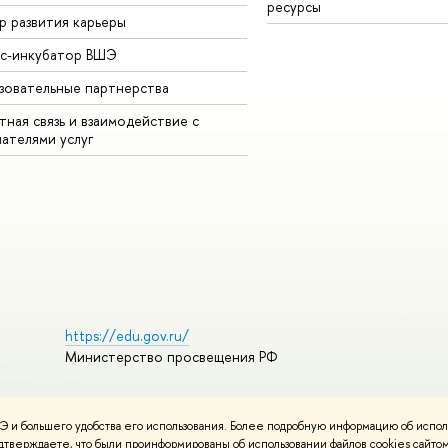
ресурсы
р развития карьеры
ес-инкубатор ВШЭ
зовательные партнерства
ная связь и взаимодействие с
чателями услуг
https://edu.gov.ru/
Министерство просвещения РФ
 и большего удобства его использования. Более подробную информацию об испол
пользования материалов
Политика конфиденциальности
подтверждаете, что были проинформированы об использовании файлов cookies сай