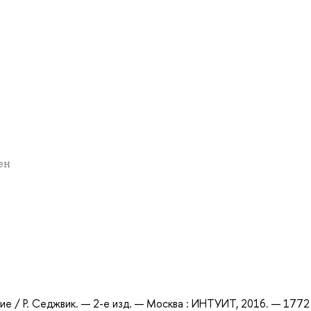
ен
а
ие / Р. Седжвик. — 2-е изд. — Москва : ИНТУИТ, 2016. — 1772