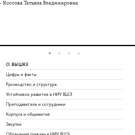
Коссова Татьяна Владимировна
О ВЫШКЕ
О
Цифры и факты
Ли
Руководство и структура
До
Устойчивое развитие в НИУ ВШЭ
Ол
Преподаватели и сотрудники
Пр
Корпуса и общежития
Вы
Закупки
Пр
Обращения граждан в НИУ ВШЭ
Ас