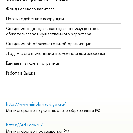
Фонд целевого капитала
До
Противодействие коррупции
Це
Сведения о доходах, расходах, об имуществе и
Би
обязательствах имущественного характера
Об
Сведения об образовательной организации
Об
Людям с ограниченными возможностями здоровья
Единая платежная страница
Работа в Вышке
http://www.minobrnauki.gov.ru/
Министерство науки и высшего образования РФ
https://edu.gov.ru/
Министерство просвещения РФ