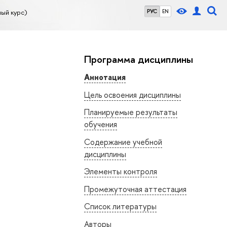
ый курс)
РУС
EN
Программа дисциплины
Аннотация
Цель освоения дисциплины
Планируемые результаты
обучения
Содержание учебной
дисциплины
Элементы контроля
Промежуточная аттестация
Список литературы
Авторы