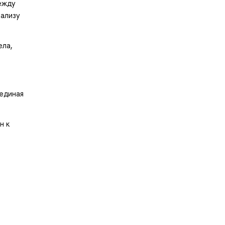
ежду
нализу
ела,
"единая
н к