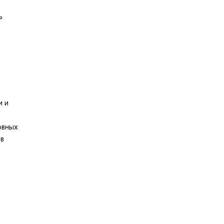
ь
и и
овных
 в