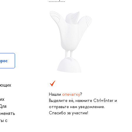
прос
ающих
Нашли
опечатку
?
их
Выделите её, нажмите Ctrl+Enter и
Для
отправьте нам уведомление.
Спасибо за участие!
именять
ты с