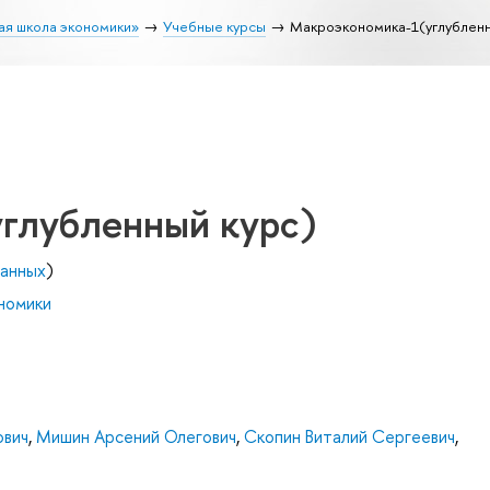
ая школа экономики»
Учебные курсы
Макроэкономика-1(углубленн
глубленный курс)
данных
)
номики
ович
,
Мишин Арсений Олегович
,
Скопин Виталий Сергеевич
,